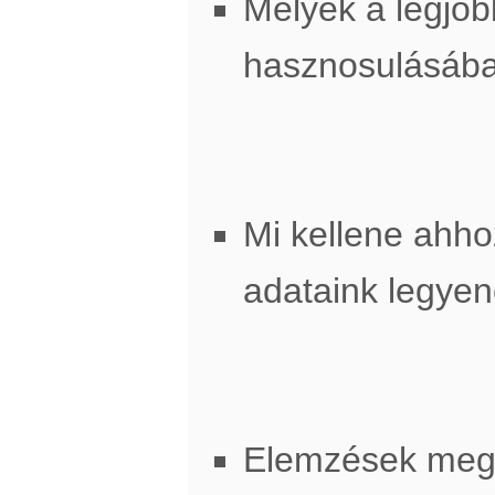
Melyek a legjob
hasznosulásáb
Mi kellene ahh
adataink legye
Elemzések meg