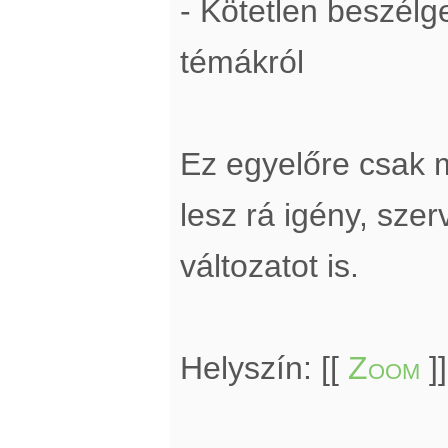
- Kötetlen beszél
témákról
Ez egyelőre csak 
lesz rá igény, sze
változatot is.
Helyszín: [[
Zoom
]]