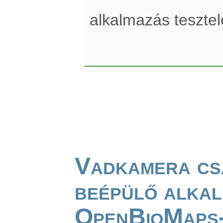
alkalmazás teszte
Vadkamera cs
beépülő alkal
OpenBioMaps