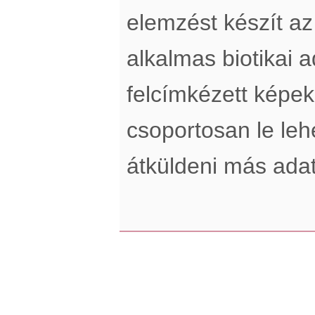
elemzést készít a
alkalmas biotikai a
felcímkézett képek
csoportosan le lehe
átküldeni más adatt