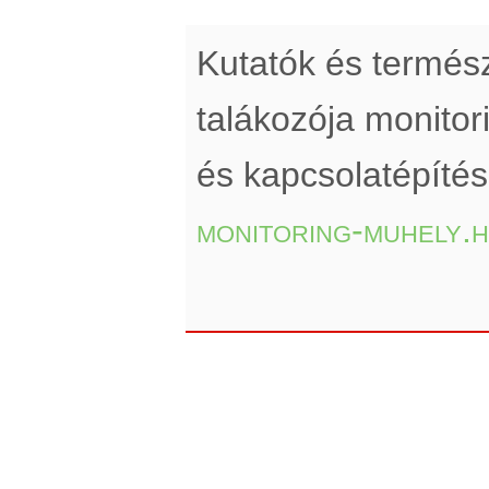
Kutatók és termé
talákozója monito
és kapcsolatépíté
monitoring-muhely.