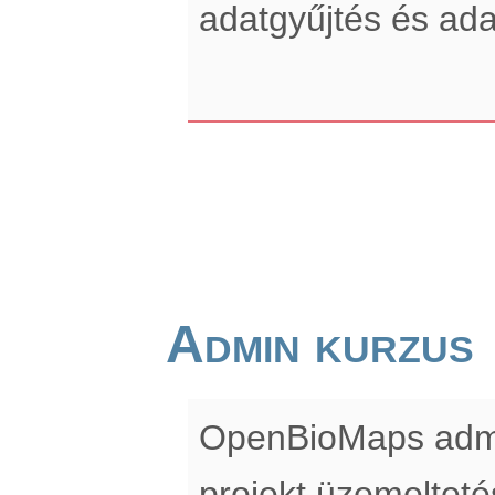
adatgyűjtés és ada
Admin kurzus
OpenBioMaps admin
projekt üzemelteté