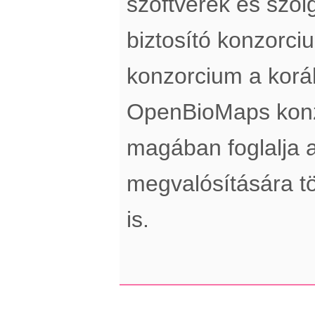
szoftverek és szol
biztosító konzorci
konzorcium a koráb
OpenBioMaps konz
magában foglalja a
megvalósítására tö
is.