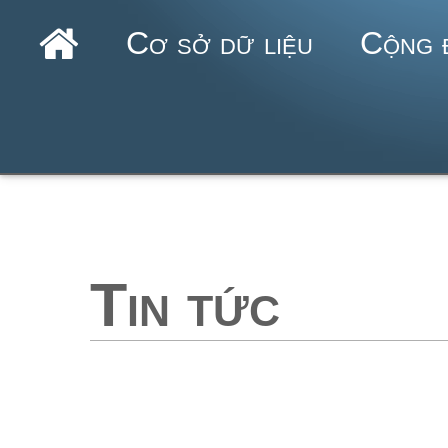
Cơ sở dữ liệu
Cộng 
Tin tức