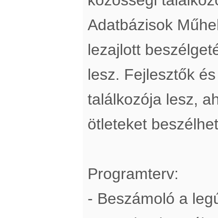
Adatbázisok Műhel
lezajlott beszélget
lesz. Fejlesztők és
találkozója lesz, 
ötleteket beszélhe
Programterv:
- Beszámoló a legú