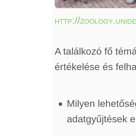
http://zoology.unid
A találkozó fő té
értékelése és felh
Milyen lehetősé
adatgyűjtések 