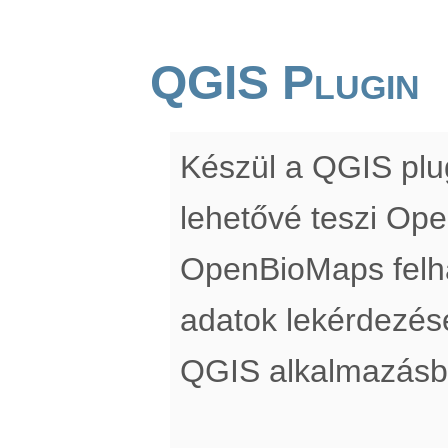
QGIS Plugin
Készül a QGIS pl
lehetővé teszi Op
OpenBioMaps felha
adatok lekérdezés
QGIS alkalmazásb