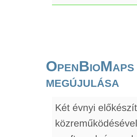
OpenBioMaps
megújulása
Két évnyi előkész
közreműködésével