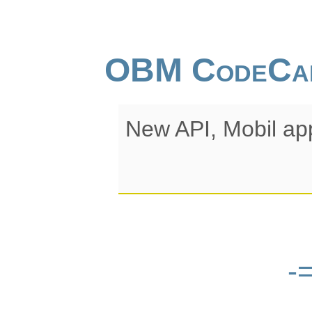
OBM CodeCa
New API, Mobil ap
-