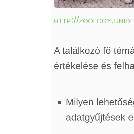
http://zoology.unid
A találkozó fő té
értékelése és felh
Milyen lehetősé
adatgyűjtések 