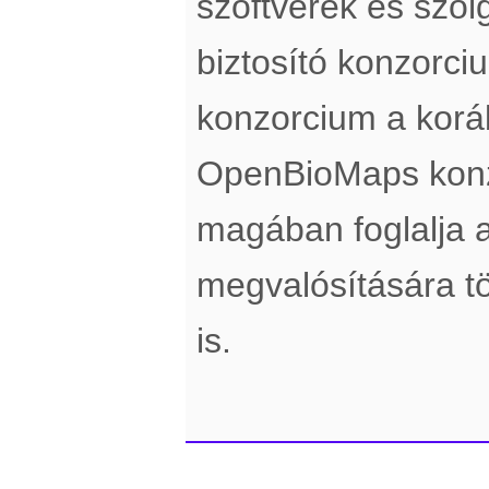
szoftverek és szol
biztosító konzorci
konzorcium a koráb
OpenBioMaps konz
magában foglalja a
megvalósítására tö
is.