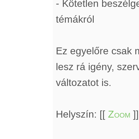
- Kötetlen beszél
témákról
Ez egyelőre csak 
lesz rá igény, sze
változatot is.
Helyszín: [[
Zoom
]]