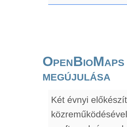
OpenBioMaps
megújulása
Két évnyi előkész
közreműködésével