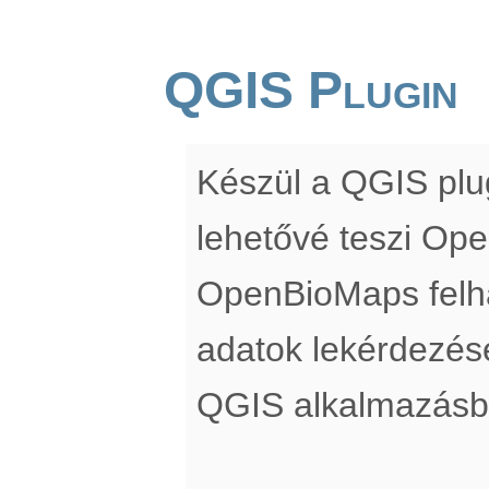
QGIS Plugin
Készül a QGIS pl
lehetővé teszi Op
OpenBioMaps felha
adatok lekérdezés
QGIS alkalmazásb