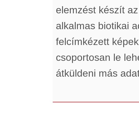
elemzést készít a
alkalmas biotikai a
felcímkézett képek
csoportosan le lehe
átküldeni más adatt