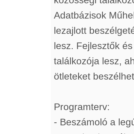
Adatbázisok Műhel
lezajlott beszélget
lesz. Fejlesztők és
találkozója lesz, 
ötleteket beszélhe
Programterv:
- Beszámoló a legú