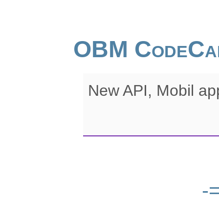
OBM CodeCa
New API, Mobil ap
-