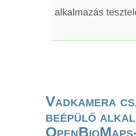
alkalmazás teszte
Vadkamera cs
beépülő alkal
OpenBioMaps