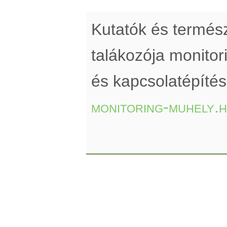
Kutatók és termé
talákozója monito
és kapcsolatépíté
monitoring-muhely.