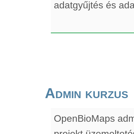
adatgyűjtés és ada
Admin kurzus
OpenBioMaps admin
projekt üzemelteté