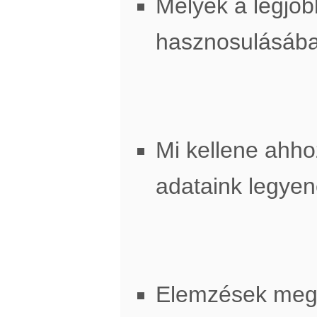
Melyek a legjob
hasznosulásáb
Mi kellene ahh
adataink legye
Elemzések meg