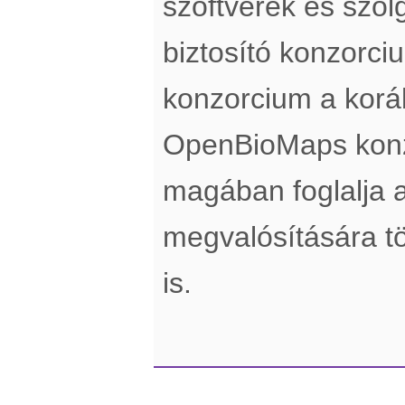
szoftverek és szol
biztosító konzorci
konzorcium a koráb
OpenBioMaps konz
magában foglalja a
megvalósítására tö
is.