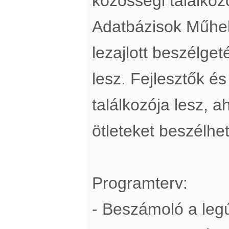
közösségi találkozó
Adatbázisok Műhel
lezajlott beszélget
lesz. Fejlesztők és
találkozója lesz, 
ötleteket beszélhe
Programterv:
- Beszámoló a legú