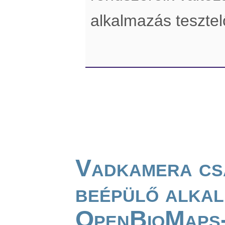
alkalmazás teszte
Vadkamera cs
beépülő alkal
OpenBioMaps