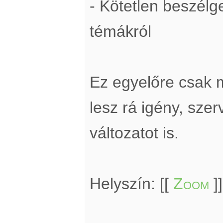
- Kötetlen beszél
témákról
Ez egyelőre csak 
lesz rá igény, sze
változatot is.
Helyszín: [[
Zoom
]]