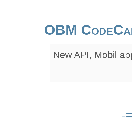
OBM CodeCa
New API, Mobil ap
-