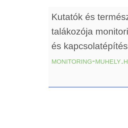
Kutatók és termé
talákozója monito
és kapcsolatépíté
monitoring-muhely.