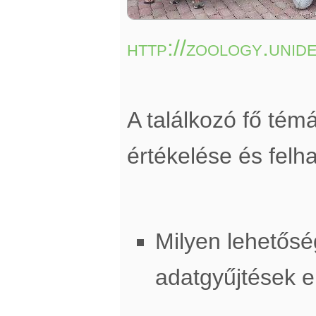
http://zoology.unid
A találkozó fő té
értékelése és felh
Milyen lehetősé
adatgyűjtések 