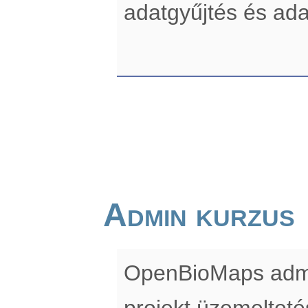
adatgyűjtés és ada
Admin kurzus
OpenBioMaps admin
projekt üzemelteté