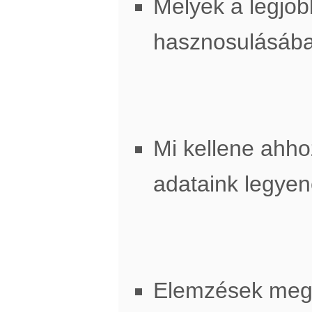
Melyek a legjob
hasznosulásáb
Mi kellene ahh
adataink legye
Elemzések meg