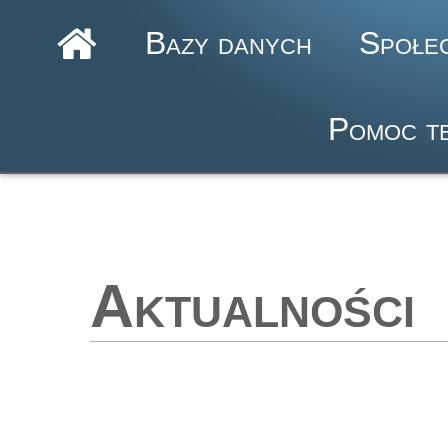
Bazy danych
Społe
Pomoc te
Aktualności