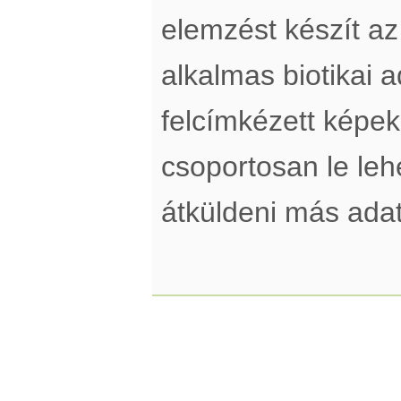
elemzést készít a
alkalmas biotikai a
felcímkézett képek
csoportosan le lehe
átküldeni más adatt