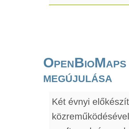
OpenBioMaps
megújulása
Két évnyi előkész
közreműködésével