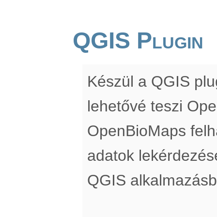
QGIS Plugin
Készül a QGIS pl
lehetővé teszi Op
OpenBioMaps felha
adatok lekérdezés
QGIS alkalmazásb