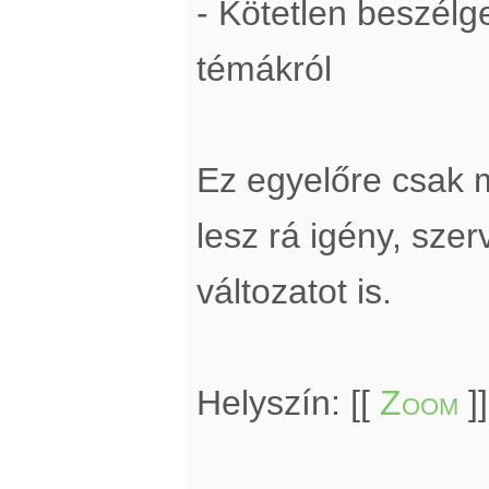
- Kötetlen beszél
témákról
Ez egyelőre csak 
lesz rá igény, sze
változatot is.
Helyszín: [[
Zoom
]]