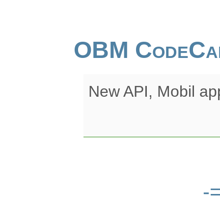
OBM CodeCa
New API, Mobil ap
-