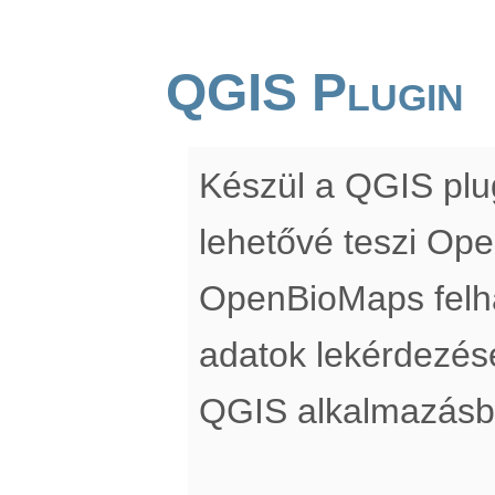
QGIS Plugin
Készül a QGIS pl
lehetővé teszi Op
OpenBioMaps felha
adatok lekérdezés
QGIS alkalmazásb