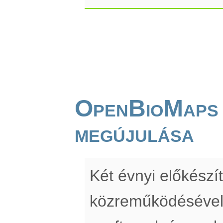
OpenBioMaps
megújulása
Két évnyi előkész
közreműködésével