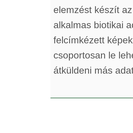
elemzést készít a
alkalmas biotikai a
felcímkézett képek
csoportosan le lehe
átküldeni más adatt