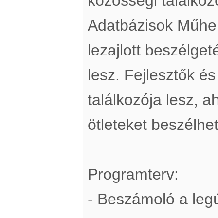
közösségi találkozó
Adatbázisok Műhel
lezajlott beszélget
lesz. Fejlesztők és
találkozója lesz, 
ötleteket beszélhe
Programterv:
- Beszámoló a legú