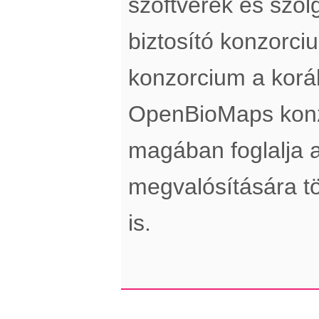
szoftverek és szol
biztosító konzorci
konzorcium a koráb
OpenBioMaps konz
magában foglalja a
megvalósítására tö
is.