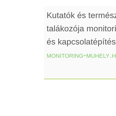
Kutatók és termé
talákozója monito
és kapcsolatépíté
monitoring-muhely.