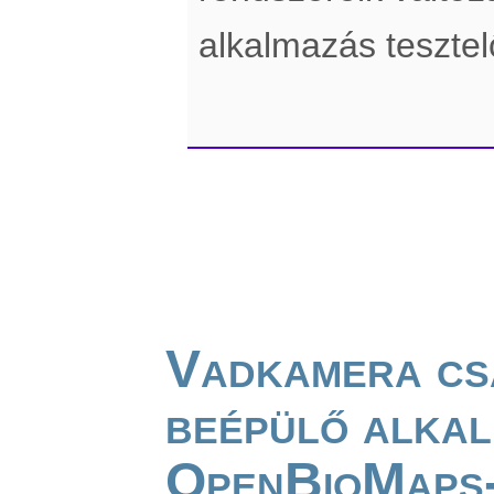
alkalmazás teszte
Vadkamera cs
beépülő alkal
OpenBioMaps