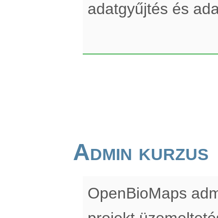
adatgyűjtés és ada
Admin kurzus
OpenBioMaps admin
projekt üzemelteté