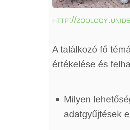
http://zoology.unid
A találkozó fő té
értékelése és felh
Milyen lehetősé
adatgyűjtések 