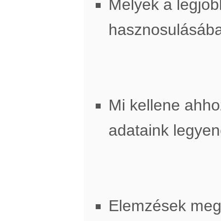
Melyek a legjob
hasznosulásáb
Mi kellene ahh
adataink legye
Elemzések meg