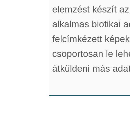
elemzést készít a
alkalmas biotikai a
felcímkézett képek
csoportosan le lehe
átküldeni más adatt