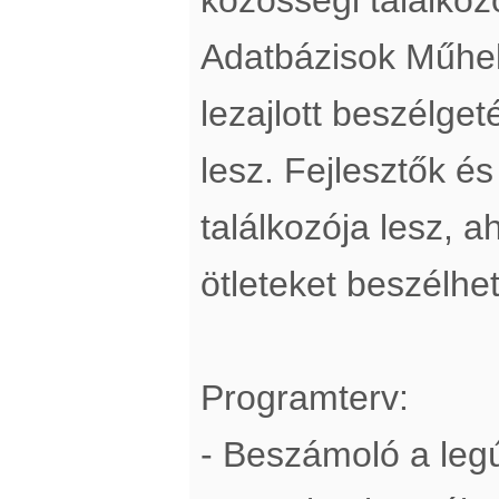
Adatbázisok Műhel
lezajlott beszélget
lesz. Fejlesztők és
találkozója lesz, 
ötleteket beszélhe
Programterv:
- Beszámoló a legú