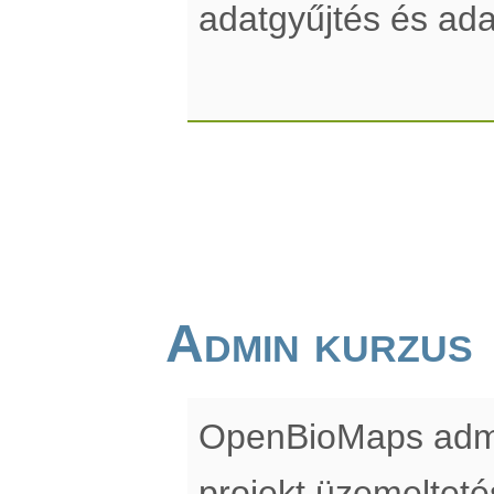
adatgyűjtés és ada
Admin kurzus
OpenBioMaps admin
projekt üzemelteté