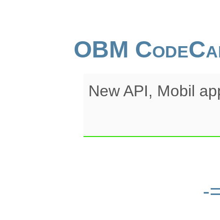
OBM CodeCa
New API, Mobil ap
-