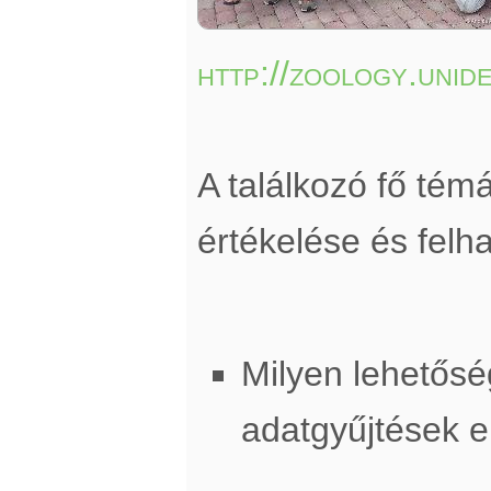
http://zoology.unid
A találkozó fő té
értékelése és felh
Milyen lehetősé
adatgyűjtések 