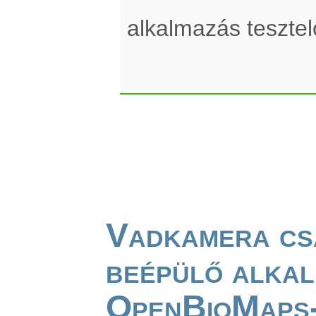
alkalmazás teszte
Vadkamera cs
beépülő alkal
OpenBioMaps