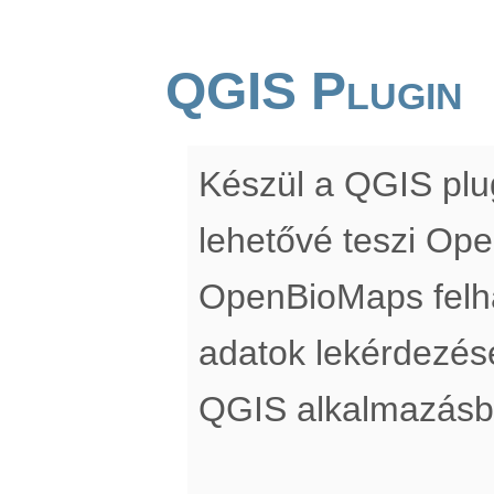
QGIS Plugin
Készül a QGIS pl
lehetővé teszi Op
OpenBioMaps felha
adatok lekérdezés
QGIS alkalmazásb