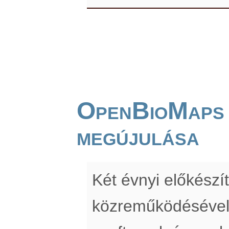
OpenBioMaps
megújulása
Két évnyi előkész
közreműködésével