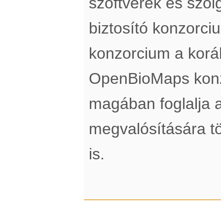
szoftverek és szol
biztosító konzorci
konzorcium a koráb
OpenBioMaps konz
magában foglalja a
megvalósítására tö
is.