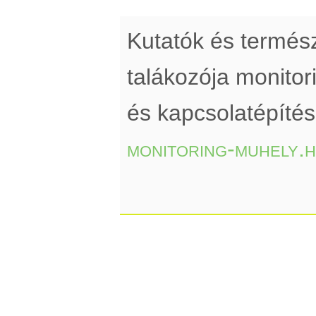
Kutatók és termé
talákozója monito
és kapcsolatépíté
monitoring-muhely.