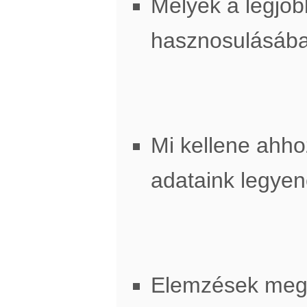
Melyek a legjob
hasznosulásáb
Mi kellene ahh
adataink legye
Elemzések meg