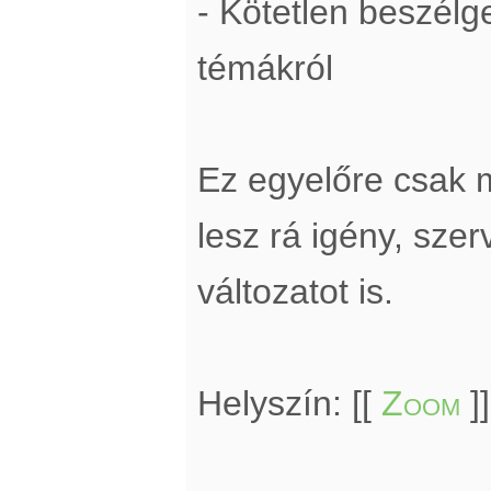
- Kötetlen beszél
témákról
Ez egyelőre csak 
lesz rá igény, sze
változatot is.
Helyszín: [[
Zoom
]]