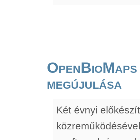
OpenBioMaps
megújulása
Két évnyi előkész
közreműködésével