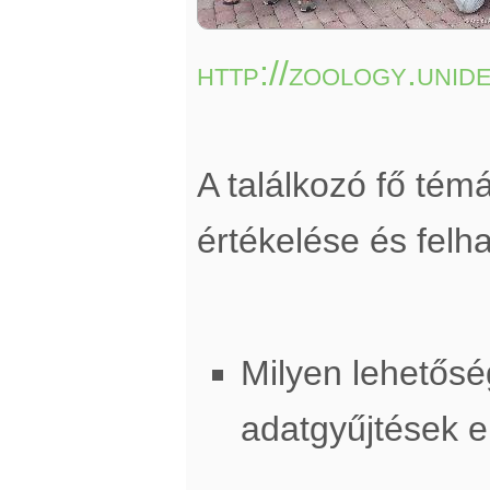
http://zoology.unid
A találkozó fő té
értékelése és felh
Milyen lehetősé
adatgyűjtések 