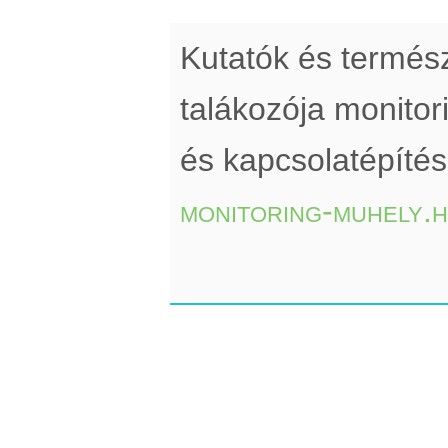
Kutatók és termé
talákozója monito
és kapcsolatépíté
monitoring-muhely.