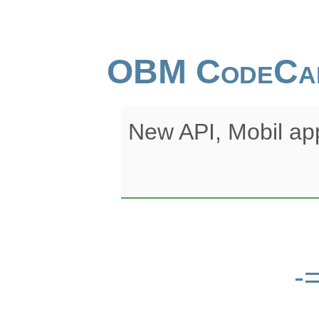
OBM CodeCa
New API, Mobil ap
-