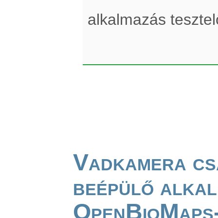
alkalmazás teszte
Vadkamera cs
beépülő alkal
OpenBioMaps