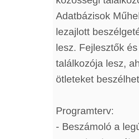
Adatbázisok Műhel
lezajlott beszélget
lesz. Fejlesztők és
találkozója lesz, 
ötleteket beszélhe
Programterv:
- Beszámoló a legú