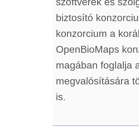
szoftverek és szol
biztosító konzorci
konzorcium a koráb
OpenBioMaps konz
magában foglalja a
megvalósítására tö
is.