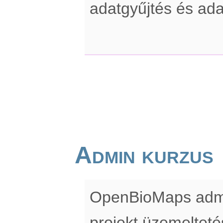
adatgyűjtés és ada
Admin kurzus
OpenBioMaps admin
projekt üzemelteté