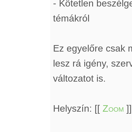
- Kötetlen beszél
témákról
Ez egyelőre csak 
lesz rá igény, sze
változatot is.
Helyszín: [[
Zoom
]]