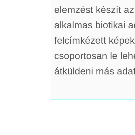
elemzést készít a
alkalmas biotikai a
felcímkézett képek
csoportosan le lehe
átküldeni más adatt