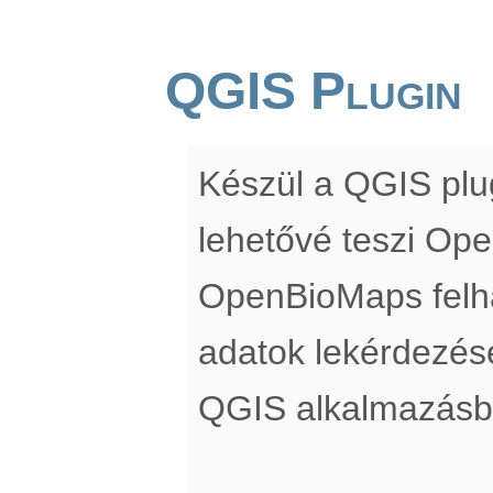
QGIS Plugin
Készül a QGIS pl
lehetővé teszi Op
OpenBioMaps felha
adatok lekérdezés
QGIS alkalmazásb