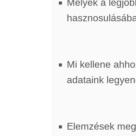
Melyek a legjob
hasznosulásáb
Mi kellene ahh
adataink legye
Elemzések meg