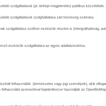
lódó szolgáltatások (pl. térképi megjelenítés) publikus közzététele.
solódó szolgáltatások szolgháltatása zárt közösség számára.
nak szolgáltatása szoftver eszközök részére is (intergrálhatóság, aut
elemző eszközök szolgáltatása az egyes adatbázisokhoz.
isztrált felhasználók  (természetes vagy jogi személyek), akik elfogad
 és felhasználói azonosítóval bejelentkezve használják az OpenBioMap