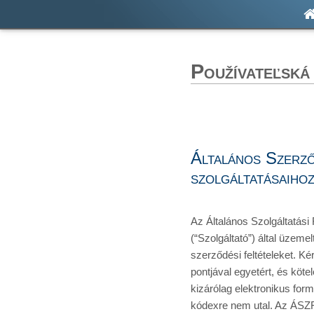
Používateľská
Általános Szerző
szolgáltatásaiho
Az Általános Szolgáltatási
(“Szolgáltató”) által üzeme
szerződési feltételeket. K
pontjával egyetért, és köt
kizárólag elektronikus for
kódexre nem utal. Az ÁSZF 