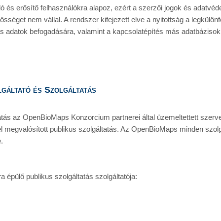
ó és erősítő felhasználókra alapoz, ezért a szerzői jogok és adatvéd
elősséget nem vállal. A rendszer kifejezett elve a nyitottság a legkülönf
os adatok befogadására, valamint a kapcsolatépítés más adatbázisok 
gáltató és Szolgáltatás
ás az OpenBioMaps Konzorcium partnerei által üzemeltettett szerve
egvalósított publikus szolgáltatás. Az OpenBioMaps minden szolgá
.
épülő publikus szolgáltatás szolgáltatója: