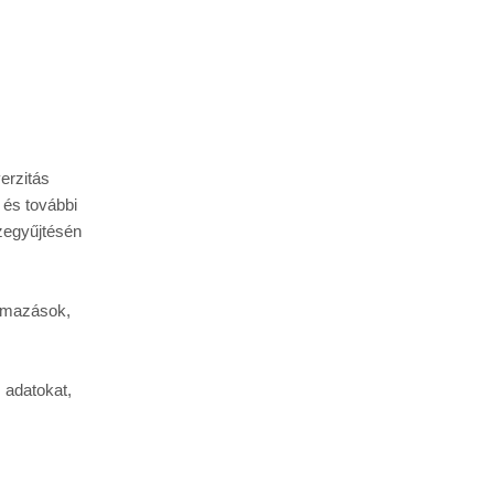
rzitás 
és további 
egyűjtésén 
lmazások, 
adatokat, 