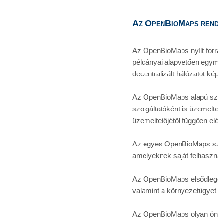
Az OpenBioMaps rend
Az OpenBioMaps nyílt for
példányai alapvetően egymá
decentralizált hálózatot ké
Az OpenBioMaps alapú szer
szolgáltatóként is üzemelt
üzemeltetőjétől függően elé
Az egyes OpenBioMaps szerv
amelyeknek saját felhaszn
Az OpenBioMaps elsődlege
valamint a környezetügyet i
Az OpenBioMaps olyan önké