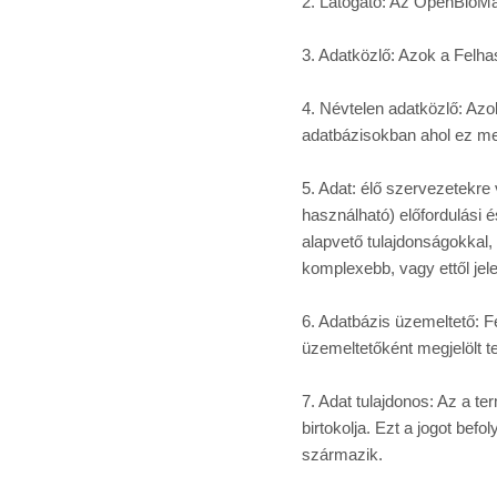
2. Látogató: Az OpenBioMap
3. Adatközlő: Azok a Felh
4. Névtelen adatközlő: Azo
adatbázisokban ahol ez m
5. Adat: élő szervezetekre
használható) előfordulási é
alapvető tulajdonságokkal, 
komplexebb, vagy ettől jele
6. Adatbázis üzemeltető: Fe
üzemeltetőként megjelölt 
7. Adat tulajdonos: Az a ter
birtokolja. Ezt a jogot befo
származik.