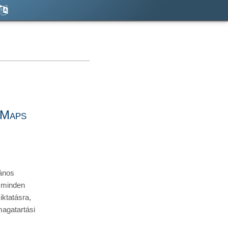
Maps 
ános 
 minden 
ktatásra, 
agatartási 