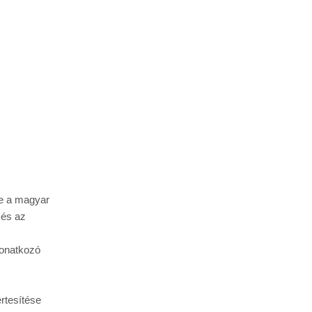
e a magyar 
és az 
onatkozó 
tesítése 