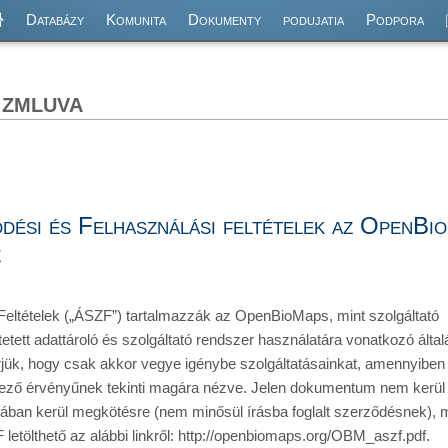
Databázy
Komunita
Dokumenty
podujatia
Podpora
 zmluva
dési és Felhasználási feltételek az OpenBio
z
 Feltételek („ÁSZF”) tartalmazzák az OpenBioMaps, mint szolgáltató 
ltetett adattároló és szolgáltató rendszer használatára vonatkozó által
érjük, hogy csak akkor vegye igénybe szolgáltatásainkat, amennyiben
elező érvényűnek tekinti magára nézve. Jelen dokumentum nem kerül i
mában kerül megkötésre (nem minősül írásba foglalt szerződésnek), m
letölthető az alábbi linkről: http://openbiomaps.org/OBM_aszf.pdf.