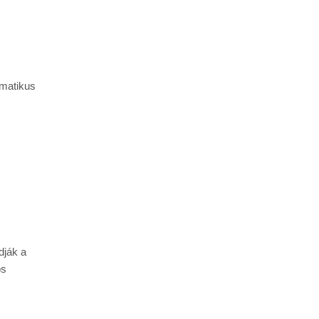
matikus 
ják a 
s 