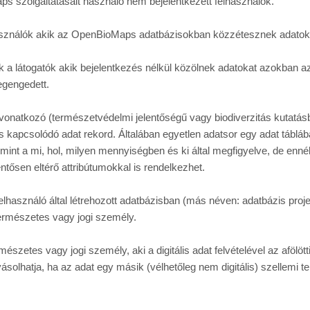
s szolgáltatásait használó nem bejelentkezett felhasználók.
asználók akik az OpenBioMaps adatbázisokban közzétesznek adatok
k a látogatók akik bejelentkezés nélkül közölnek adatokat azokban az
egengedett.
 vonatkozó (természetvédelmi jelentőségű vagy biodiverzitás kutatás
s kapcsolódó adat rekord. Általában egyetlen adatsor egy adat tábláb
mint a mi, hol, milyen mennyiségben és ki által megfigyelve, de ennél
ntősen eltérő attribútumokkal is rendelkezhet.
lhasználó által létrehozott adatbázisban (más néven: adatbázis projek
természetes vagy jogi személy.
mészetes vagy jogi személy, aki a digitális adat felvételével az afölötti 
lyásolhatja, ha az adat egy másik (vélhetőleg nem digitális) szellemi t