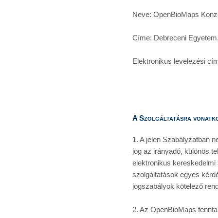
Neve: OpenBioMaps Konz
Címe: Debreceni Egyetem,
Elektronikus levelezési 
A Szolgáltatásra vonatk
1. A jelen Szabályzatban n
jog az irányadó, különös te
elektronikus kereskedelmi 
szolgáltatások egyes kérdé
jogszabályok kötelező rende
2. Az OpenBioMaps fenntart