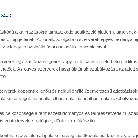
szer
ráskódú alkalmazásokra támaszkodó adatkezelő platform, amelynek 
stól függetlenek. Az önálló szolgáltató szerverek egyes példányai eg
peznek egyes szolgáltatásai opcionális kapcsolataival.
verek egy zárt közössgének vagy bárki számára elérhető publikus 
ethetőek. Az egyes szerverek használatának szabályozása az adott s
trő. 
erek központi ellenőrzés nélküli önálló üzemeltetésű adatbázisokbó
áló közösségük és önálló felhasználói és adathasználati szabályozá
s célközönsége a természettudományos és természetvédelmi szak
s érintő tervek, stratégiák, döntések előkészítői.
ntes részvételen alapuló közösségi adatkezelő eszköz, mely a telje