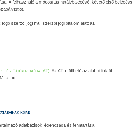
tsa. A felhasználó a módosítás hatálybalépését követő első belépésse
szabályzatot.
gó szerzői jogi mű, szerzői jogi oltalom alatt áll.
elési Tájékoztatója (AT)
. Az AT letölthető az alábbi linkről: 
M_at.pdf.
atásainak köre
tartalmazó adatbázisok létrehozása és fenntartása.