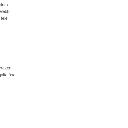
elem 
élébb 
felé.
reken 
ltatása 