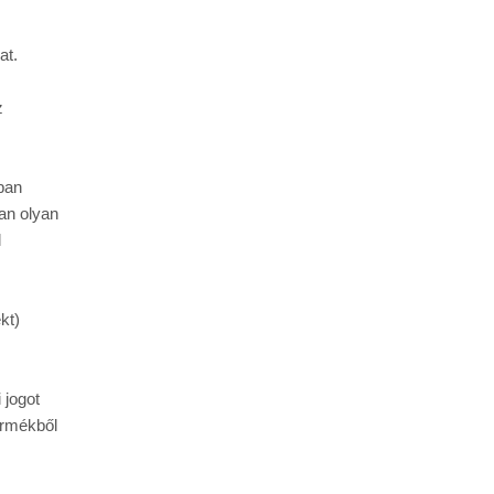
at.
 
ban 
an olyan 
 
t) 
jogot 
ermékből 