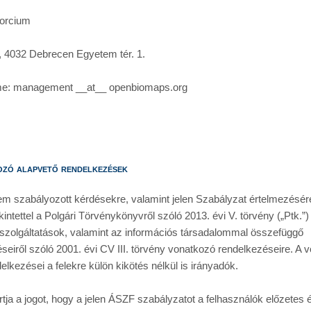
orcium
 4032 Debrecen Egyetem tér. 1.
címe: management __at__ openbiomaps.org
ozó alapvető rendelkezések
em szabályozott kérdésekre, valamint jelen Szabályzat értelmezésér
kintettel a Polgári Törvénykönyvről szóló 2013. évi V. törvény („Ptk.”) 
szolgáltatások, valamint az információs társadalommal összefüggő 
seiről szóló 2001. évi CV III. törvény vonatkozó rendelkezéseire. A v
lkezései a felekre külön kikötés nélkül is irányadók.
ja a jogot, hogy a jelen ÁSZF szabályzatot a felhasználók előzetes ér