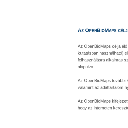
Az OpenBioMaps célj
Az OpenBioMaps célja élő 
kutatásban használható) el
felhasználásra alkalmas s
alapulva. 
Az OpenBioMaps további ki
valamint az adattartalom ny
Az OpenBioMaps kifejezett 
hogy az interneten kereszt