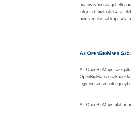
adatnyilvánosságot elfogad
kifejezett biztosítására fel
biodiverzitással kapcsolat
Az OpenBioMaps Szol
Az OpenBioMaps szolgáltat
OpenBioMaps eszközökkel m
ingyenesen vehető igénybe
Az OpenBioMaps platformra 