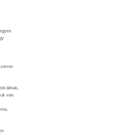
egyes 
y 
zerver 
l állnak, 
suk van.
ma, 
s 