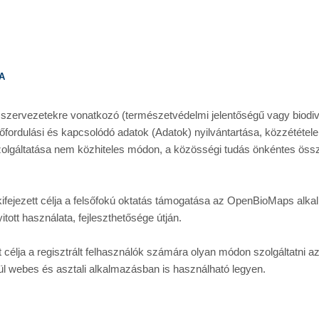
a
szervezetekre vonatkozó (természetvédelmi jelentőségű vagy biodive
őfordulási és kapcsolódó adatok (Adatok) nyilvántartása, közzététele 
zolgáltatása nem közhiteles módon, a közösségi tudás önkéntes össz
fejezett célja a felsőfokú oktatás támogatása az OpenBioMaps alka
itott használata, fejleszthetősége útján. 
célja a regisztrált felhasználók számára olyan módon szolgáltatni az 
ül webes és asztali alkalmazásban is használható legyen.