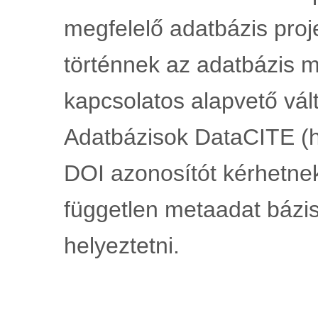
megfelelő adatbázis pro
történnek az adatbázis 
kapcsolatos alapvető vált
Adatbázisok DataCITE (ht
DOI azonosítót kérhetnek
független metaadat bázisb