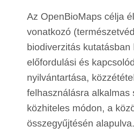
Az OpenBioMaps célja él
vonatkozó (természetvéde
biodiverzitás kutatásban 
előfordulási és kapcsoló
nyilvántartása, közzététel
felhasználásra alkalmas 
közhiteles módon, a közö
összegyűjtésén alapulva.