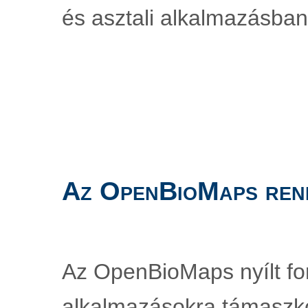
és asztali alkalmazásban
Az OpenBioMaps ren
Az OpenBioMaps nyílt fo
alkalmazásokra támaszko