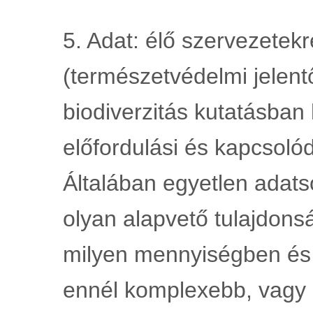
5. Adat: élő szervezetekr
(természetvédelmi jelent
biodiverzitás kutatásban 
előfordulási és kapcsolód
Általában egyetlen adats
olyan alapvető tulajdonsá
milyen mennyiségben és k
ennél komplexebb, vagy et