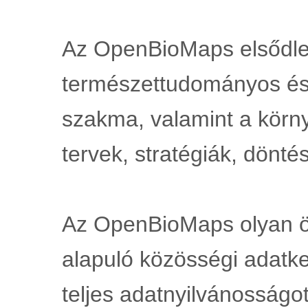
Az OpenBioMaps elsődle
természettudományos és
szakma, valamint a környe
tervek, stratégiák, dönté
Az OpenBioMaps olyan ön
alapuló közösségi adatke
teljes adatnyilvánosságot