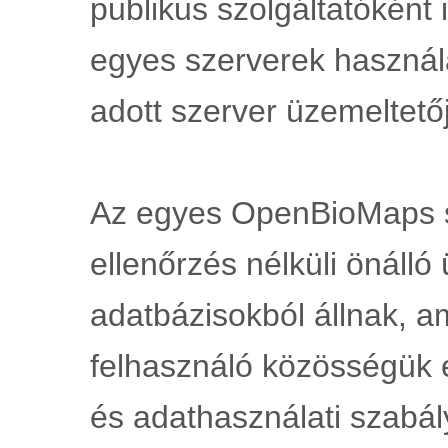
publikus szolgáltatóként 
egyes szerverek használ
adott szerver üzemeltetőj
Az egyes OpenBioMaps s
ellenőrzés nélküli önálló
adatbázisokból állnak, a
felhasználó közösségük é
és adathasználati szabá