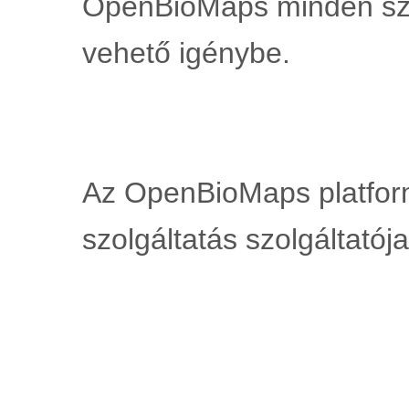
OpenBioMaps minden szo
vehető igénybe.
Az OpenBioMaps platform
szolgáltatás szolgáltatója