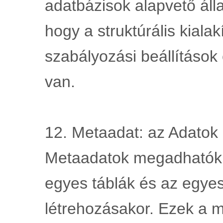
adatbázisok alapvető állap
hogy a struktúrális kialak
szabályozási beállítások
van.
12. Metaadat: az Adatok l
Metaadatok megadhatók a
egyes táblák és az egyes
létrehozásakor. Ezek a m