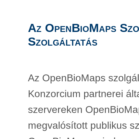
Az OpenBioMaps Szol
Szolgáltatás
Az OpenBioMaps szolgál
Konzorcium partnerei álta
szervereken OpenBioMap
megvalósított publikus sz