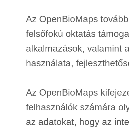
Az OpenBioMaps további ki
felsőfokú oktatás támog
alkalmazások, valamint az
használata, fejleszthetős
Az OpenBioMaps kifejezett
felhasználók számára oly
az adatokat, hogy az int