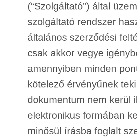
(“Szolgáltató”) által üzem
szolgáltató rendszer has
általános szerződési felté
csak akkor vegye igénybe
amennyiben minden pontjá
kötelező érvényűnek teki
dokumentum nem kerül ikt
elektronikus formában k
minősül írásba foglalt sz