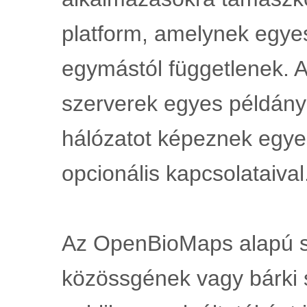
platform, amelynek egyes
egymástól függetlenek. Az
szerverek egyes példányai
hálózatot képeznek egyes
opcionális kapcsolataival
Az OpenBioMaps alapú sz
közössgének vagy bárki 