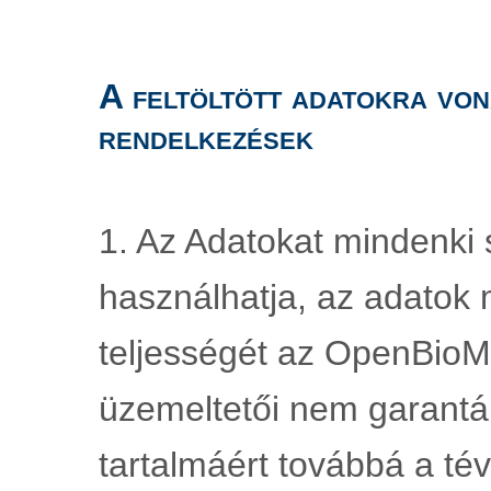
A feltöltött adatokra von
rendelkezések
1. Az Adatokat mindenki s
használhatja, az adatok 
teljességét az OpenBioMa
üzemeltetői nem garantál
tartalmáért továbbá a tév