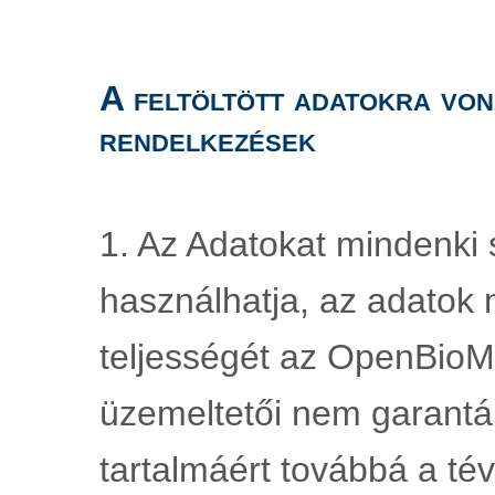
A feltöltött adatokra von
rendelkezések
1. Az Adatokat mindenki s
használhatja, az adatok 
teljességét az OpenBioMa
üzemeltetői nem garantál
tartalmáért továbbá a tév