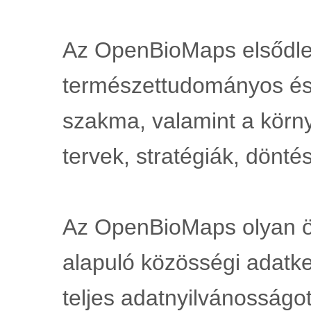
Az OpenBioMaps elsődle
természettudományos és
szakma, valamint a környe
tervek, stratégiák, dönté
Az OpenBioMaps olyan ön
alapuló közösségi adatke
teljes adatnyilvánosságot