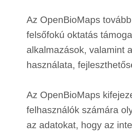
Az OpenBioMaps további ki
felsőfokú oktatás támog
alkalmazások, valamint az
használata, fejleszthetős
Az OpenBioMaps kifejezett
felhasználók számára oly
az adatokat, hogy az int