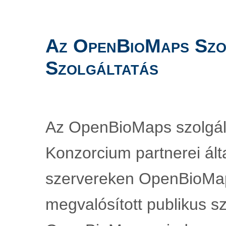
Az OpenBioMaps Szol
Szolgáltatás
Az OpenBioMaps szolgál
Konzorcium partnerei álta
szervereken OpenBioMap
megvalósított publikus sz