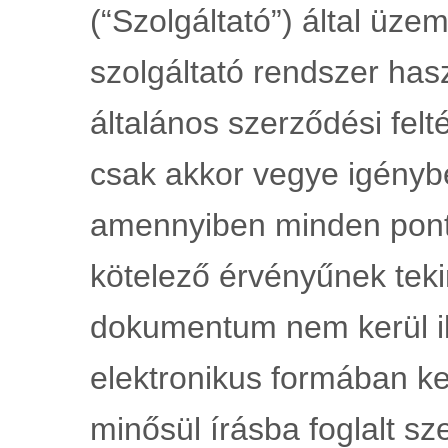
(“Szolgáltató”) által üzem
szolgáltató rendszer has
általános szerződési felté
csak akkor vegye igénybe
amennyiben minden pontjá
kötelező érvényűnek teki
dokumentum nem kerül ikt
elektronikus formában k
minősül írásba foglalt sz