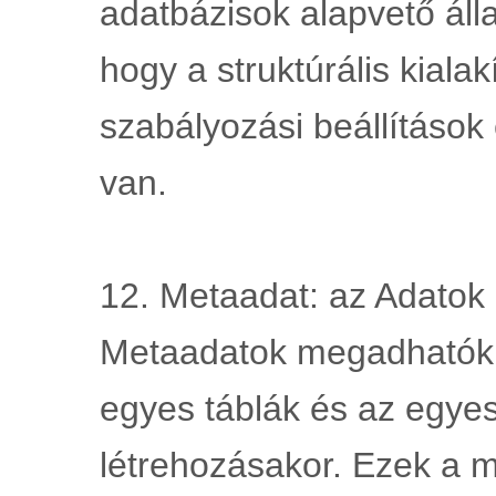
adatbázisok alapvető állap
hogy a struktúrális kialak
szabályozási beállítások
van.
12. Metaadat: az Adatok l
Metaadatok megadhatók a
egyes táblák és az egyes
létrehozásakor. Ezek a m