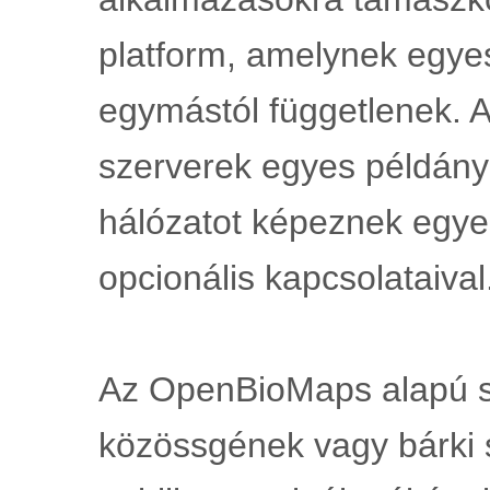
platform, amelynek egyes
egymástól függetlenek. Az
szerverek egyes példányai
hálózatot képeznek egyes
opcionális kapcsolataival
Az OpenBioMaps alapú sz
közössgének vagy bárki 