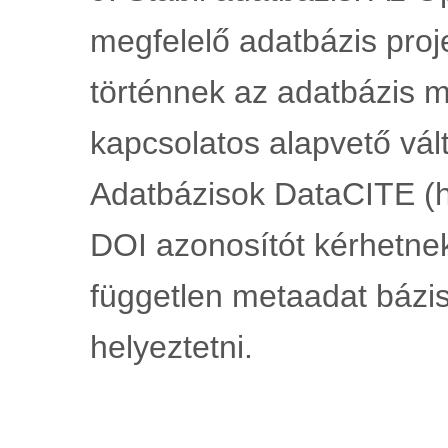
megfelelő adatbázis pro
történnek az adatbázis 
kapcsolatos alapvető vált
Adatbázisok DataCITE (ht
DOI azonosítót kérhetnek
független metaadat bázisb