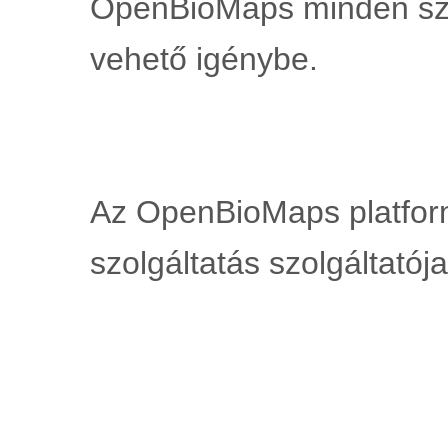
OpenBioMaps minden szo
vehető igénybe.
Az OpenBioMaps platform
szolgáltatás szolgáltatója