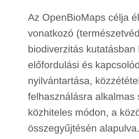
Az OpenBioMaps célja él
vonatkozó (természetvéde
biodiverzitás kutatásban 
előfordulási és kapcsoló
nyilvántartása, közzététel
felhasználásra alkalmas 
közhiteles módon, a közö
összegyűjtésén alapulva.