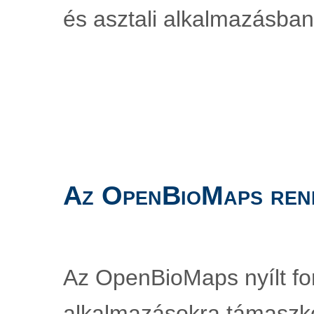
és asztali alkalmazásban
Az OpenBioMaps ren
Az OpenBioMaps nyílt fo
alkalmazásokra támaszko