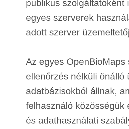
publikus szolgáltatóként 
egyes szerverek használ
adott szerver üzemeltetőj
Az egyes OpenBioMaps s
ellenőrzés nélküli önálló
adatbázisokból állnak, a
felhasználó közösségük é
és adathasználati szabá