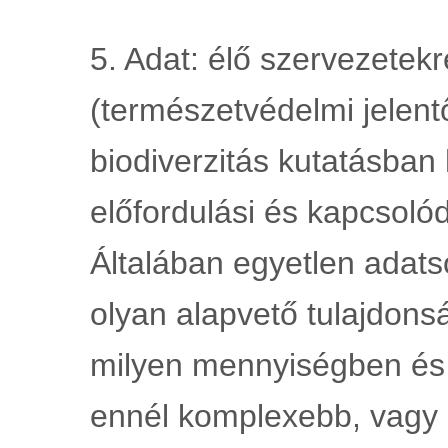
5. Adat: élő szervezetekr
(természetvédelmi jelent
biodiverzitás kutatásban 
előfordulási és kapcsolód
Általában egyetlen adats
olyan alapvető tulajdonsá
milyen mennyiségben és k
ennél komplexebb, vagy et