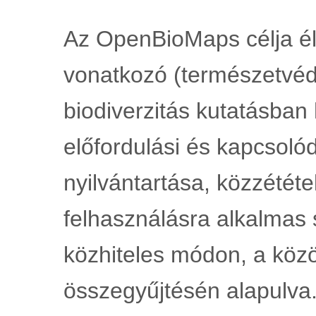
Az OpenBioMaps célja él
vonatkozó (természetvéde
biodiverzitás kutatásban 
előfordulási és kapcsoló
nyilvántartása, közzététel
felhasználásra alkalmas 
közhiteles módon, a közö
összegyűjtésén alapulva.