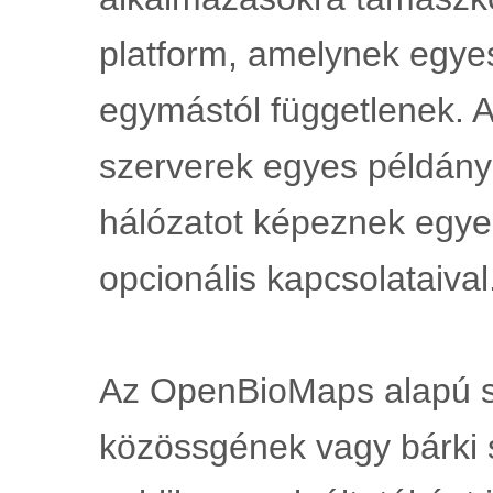
platform, amelynek egyes
egymástól függetlenek. Az
szerverek egyes példányai
hálózatot képeznek egyes
opcionális kapcsolataival
Az OpenBioMaps alapú sz
közössgének vagy bárki 