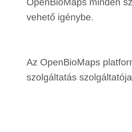
OpenBioMaps minden szo
vehető igénybe.
Az OpenBioMaps platform
szolgáltatás szolgáltatója