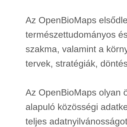
Az OpenBioMaps elsődle
természettudományos és
szakma, valamint a környe
tervek, stratégiák, dönté
Az OpenBioMaps olyan ön
alapuló közösségi adatke
teljes adatnyilvánosságot