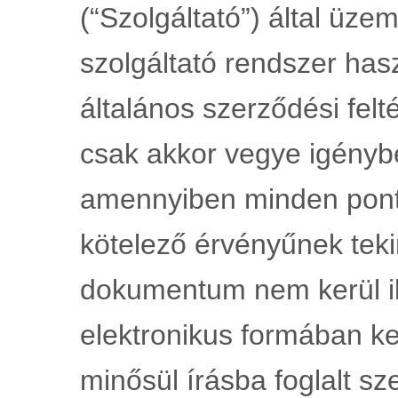
(“Szolgáltató”) által üzem
szolgáltató rendszer has
általános szerződési felté
csak akkor vegye igénybe
amennyiben minden pontjá
kötelező érvényűnek teki
dokumentum nem kerül ikt
elektronikus formában k
minősül írásba foglalt sz