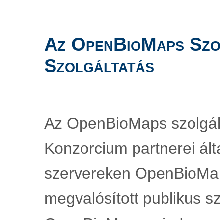
Az OpenBioMaps Szol
Szolgáltatás
Az OpenBioMaps szolgál
Konzorcium partnerei álta
szervereken OpenBioMap
megvalósított publikus sz