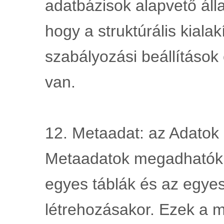
adatbázisok alapvető állap
hogy a struktúrális kialak
szabályozási beállítások
van.
12. Metaadat: az Adatok l
Metaadatok megadhatók a
egyes táblák és az egyes
létrehozásakor. Ezek a m