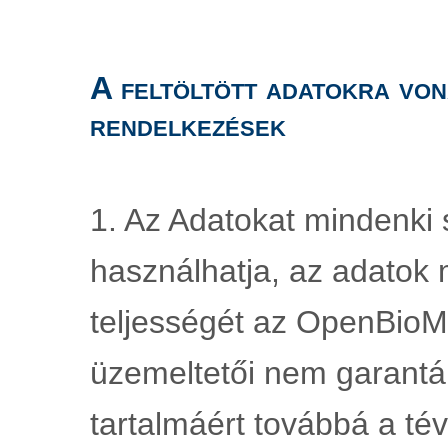
A feltöltött adatokra von
rendelkezések
1. Az Adatokat mindenki s
használhatja, az adatok 
teljességét az OpenBioMa
üzemeltetői nem garantál
tartalmáért továbbá a tév