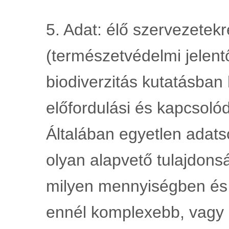
5. Adat: élő szervezetekr
(természetvédelmi jelent
biodiverzitás kutatásban 
előfordulási és kapcsolód
Általában egyetlen adats
olyan alapvető tulajdonsá
milyen mennyiségben és k
ennél komplexebb, vagy et