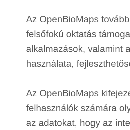
Az OpenBioMaps további ki
felsőfokú oktatás támog
alkalmazások, valamint az
használata, fejleszthetős
Az OpenBioMaps kifejezett
felhasználók számára oly
az adatokat, hogy az int