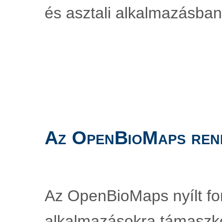
és asztali alkalmazásban
Az OpenBioMaps ren
Az OpenBioMaps nyílt fo
alkalmazásokra támaszko