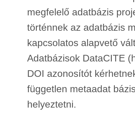
megfelelő adatbázis pro
történnek az adatbázis 
kapcsolatos alapvető vált
Adatbázisok DataCITE (ht
DOI azonosítót kérhetnek
független metaadat bázisb