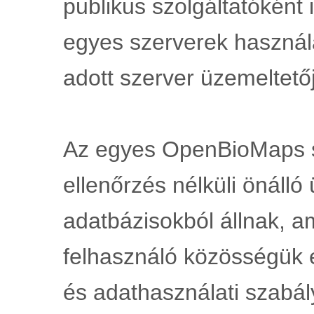
publikus szolgáltatóként 
egyes szerverek használ
adott szerver üzemeltetőj
Az egyes OpenBioMaps s
ellenőrzés nélküli önálló
adatbázisokból állnak, a
felhasználó közösségük é
és adathasználati szabá