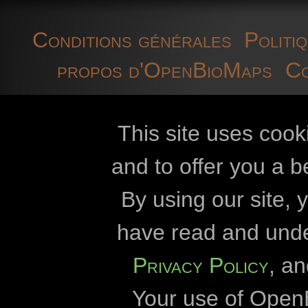
Conditions générales
Politiq
propos d'OpenBioMaps
Co
techniques
cookies
tél
This site uses cook
and to offer you a b
Openbiomaps
By using our site,
Université Kár
have read and und
Université E
Privacy Policy
, a
Direction du parc na
Your use of Open
Direction du parc na