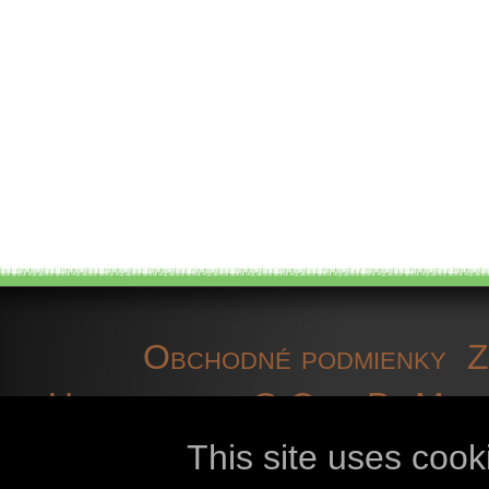
Obchodné podmienky
Z
Upozornenie
O OpenBioMap
informácie
súbory coo
This site uses cook