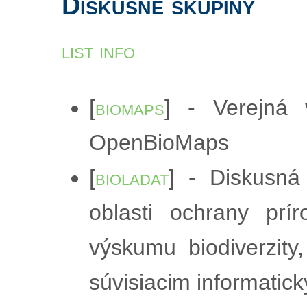
Diskusné skupiny
list info
[
biomaps
] - Verejná 
OpenBioMaps
[
bioladat
] - Diskusn
oblasti ochrany prír
výskumu biodiverzity
súvisiacim informatic