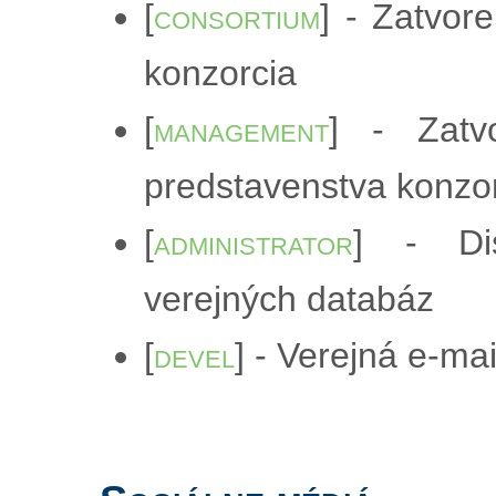
[
consortium
] - Zatvor
konzorcia
[
management
] - Zatv
predstavenstva konzo
[
administrator
] - Dis
verejných databáz
[
devel
] - Verejná e-ma