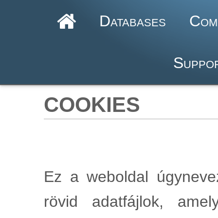
Databases
Com
Suppor
cookies
Ez a weboldal úgyneveze
rövid adatfájlok, am