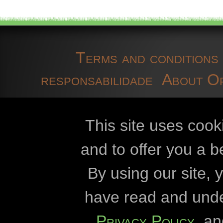
Terms and conditions
responsabilidade
About O
technical information
co
This site uses cook
and to offer you a b
Openbiomaps
By using our site,
Eszterházy Kár
have read and und
Eötvös Lórán
Privacy Policy
, a