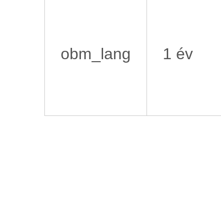
obm_lang
1 év