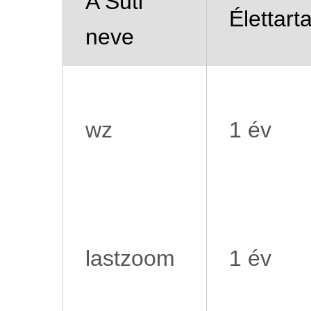
A Süti
Élettart
neve
wz
1 év
lastzoom
1 év