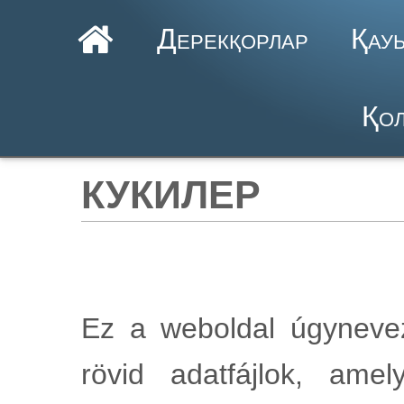
Дерекқорлар
Қау
Қол
кукилер
Ez a weboldal úgyneveze
rövid adatfájlok, am