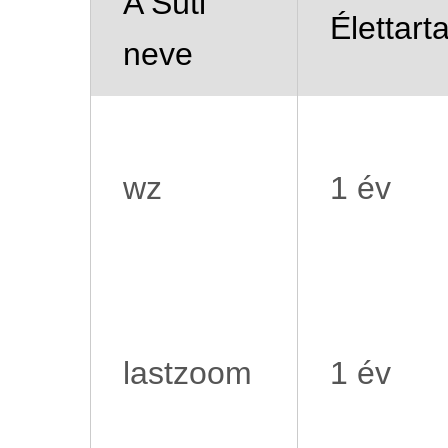
A Süti
Élettart
neve
wz
1 év
lastzoom
1 év