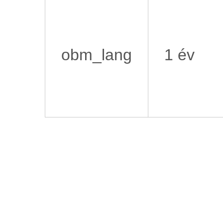
obm_lang
1 év