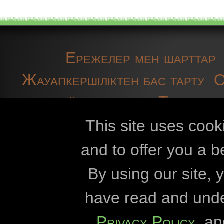
Ережелер мен шарттар
Жауапкершіліктен бас тарту
O
байланысыңыз
Техникал
This site uses cook
and to offer you a b
Openbiomaps
By using our site,
Эстерхази Каро
have read and und
Этвөш Лоран у
Privacy Policy
, a