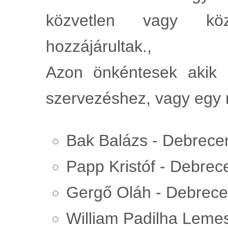
közvetlen vagy köz
hozzájárultak.,
Azon önkéntesek akik h
szervezéshez, vagy egy n
Bak Balázs - Debrece
Papp Kristóf - Debre
Gergő Oláh - Debrec
William Padilha Leme