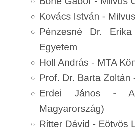
Bóné Gábor - Milvus 
Kovács István - Milvu
Pénzesné Dr. Erika
Egyetem
Holl András - MTA Kön
Prof. Dr. Barta Zoltá
Erdei János - Ad
Magyarország)
Ritter Dávid - Eötvö