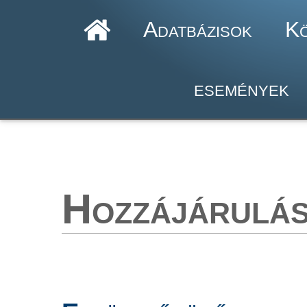
Adatbázisok
K
események
Hozzájárulá