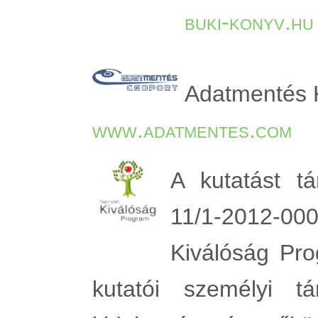
buki-konyv.hu
Adatmentés K
www.adatmentes.com
A kutatást t
11/1-2012-00
Kiválóság Prog
kutatói személyi tá