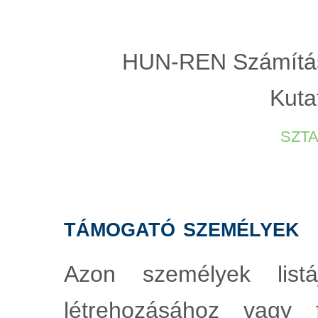
HUN-REN Számítást
Kuta
szt
támogató személyek
Azon személyek list
létrehozásához vagy 