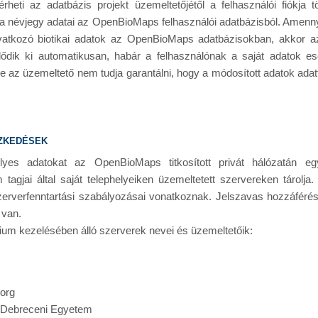
heti az adatbázis projekt üzemeltetőjétől a felhasználói fiókja tö
k a névjegy adatai az OpenBioMaps felhasználói adatbázisból. Amennyib
hivatkozó biotikai adatok az OpenBioMaps adatbázisokban, akkor 
lődik ki automatikusan, habár a felhasználónak a saját adatok e
e az üzemeltető nem tudja garantálni, hogy a módosított adatok adat
ézkedések
yes adatokat az OpenBioMaps titkosított privát hálózatán e
gjai által saját telephelyeiken üzemeltetett szervereken tárolja
zerverfenntartási szabályozásai vonatkoznak. Jelszavas hozzáféré
 van.
m kezelésében álló szerverek nevei és üzemeltetőik:
.org
: Debreceni Egyetem