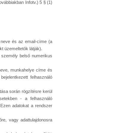
vábbiakban Infotv.) 5 § (1)
ó neve és az email-címe (a
t üzemeltetők látják).
vó személy belső numerikus
 neve, munkahelye címe és
ejelentkezett felhasználó
ása során rögzítésre kerül
setekben - a felhasználó
 Ezen adatokat a rendszer
tőre, vagy adattulajdonosra