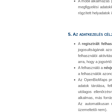
A mobil alkalmazás (
megfigyelési adatokk
rögzített helyadatok
5. Az adatkezelés cél
A
regisztrált felha
jogosultságának azono
felhasználói aktivit
arra, hogy a jogsértő 
A felhasználó a
névj
a felhasználók azon
Az OpenBioMaps pro
adatok tárolása, f
utólagos ellenőrzés
alkalmas, más forrá
Az automatikusan n
üzemeltetői nem).