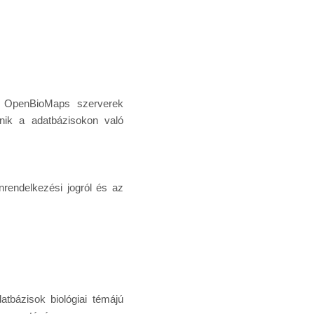
az OpenBioMaps szerverek
ténik a adatbázisokon való
nrendelkezési jogról és az
atbázisok biológiai témájú