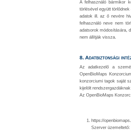
A felhasználó bármikor kér
törlésével együtt törlődne
adatok ill. az ő nevére 
felhasználó neve nem tör
adatsorok módosítására, d
nem állítják vissza.
8. Adatbiztonsági int
Az adatkezelő a személ
OpenBioMaps Konzorcium ta
konzorciumi tagok saját s
kijelölt rendszergazdáknak
Az OpenBioMaps Konzorciu
https://openbiomaps
Szerver üzemeltető