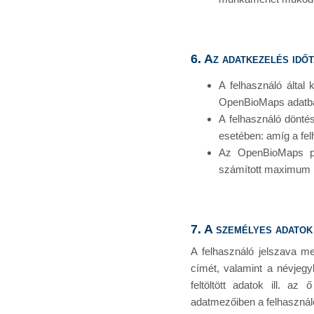
6. Az adatkezelés idő
A felhasználó által 
OpenBioMaps adatb
A felhasználó dönté
esetében: amíg a fe
Az OpenBioMaps por
számított maximum 1 
7. A személyes adatok
A felhasználó jelszava me
címét, valamint a névjeg
feltöltött adatok ill. 
adatmezőiben a felhasznál