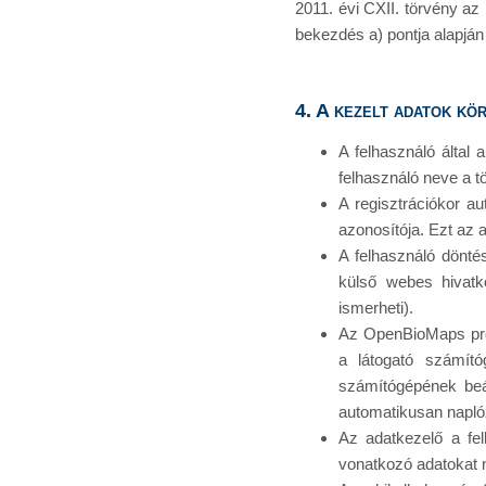
2011. évi CXII. törvény az
bekezdés a) pontja alapján
4. A kezelt adatok kö
A felhasználó által
felhasználó neve a t
A regisztrációkor a
azonosítója. Ezt az a
A felhasználó dönt
külső webes hivatk
ismerheti).
Az OpenBioMaps proj
a látogató számító
számítógépének beál
automatikusan naplóz
Az adatkezelő a felh
vonatkozó adatokat 