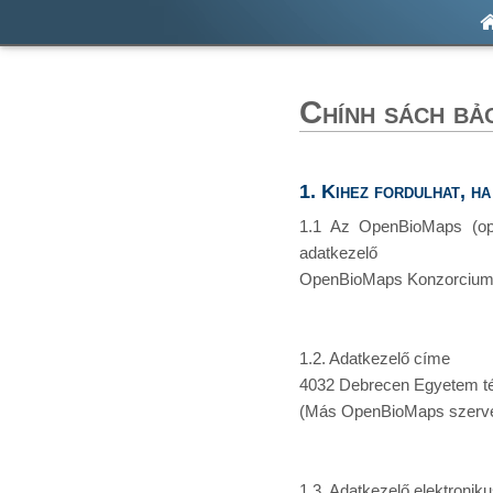
Chính sách bả
1. Kihez fordulhat, h
1.1 Az OpenBioMaps (op
adatkezelő
OpenBioMaps Konzorcium (
1.2. Adatkezelő címe
4032 Debrecen Egyetem té
(Más OpenBioMaps szervere
1.3. Adatkezelő elektronik