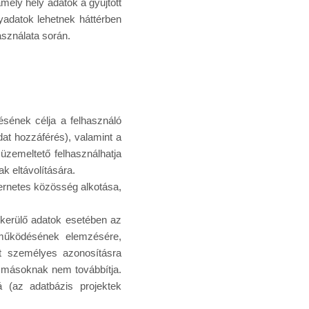
ely hely adatok a gyűjtött
lyadatok lehetnek háttérben
asználata során.
sének célja a felhasználó
adat hozzáférés), valamint a
 üzemeltető felhasználhatja
ak eltávolítására.
ernetes közösség alkotása,
 kerülő adatok esetében az
s működésének elemzésére,
kat személyes azonosításra
 másoknak nem továbbítja.
 (az adatbázis projektek