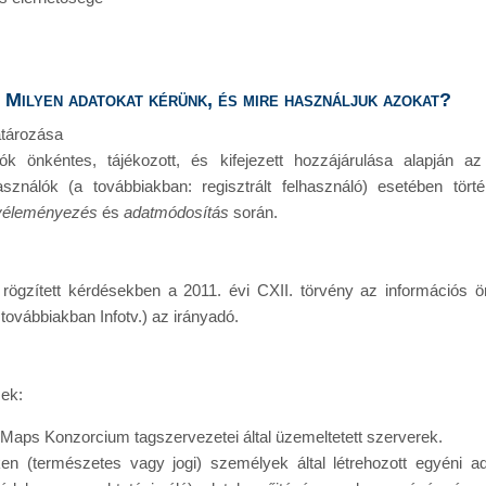
- Milyen adatokat kérünk, és mire használjuk azokat?
atározása
lók önkéntes, tájékozott, és kifejezett hozzájárulása alapján 
lhasználók (a továbbiakban: regisztrált felhasználó) esetében tör
véleményezés
és
adatmódosítás
során.
ögzített kérdésekben a 2011. évi CXII. törvény az információs ö
továbbiakban Infotv.) az irányadó.
sek:
Maps Konzorcium tagszervezetei által üzemeltetett szerverek.
ken (természetes vagy jogi) személyek által létrehozott egyéni ad