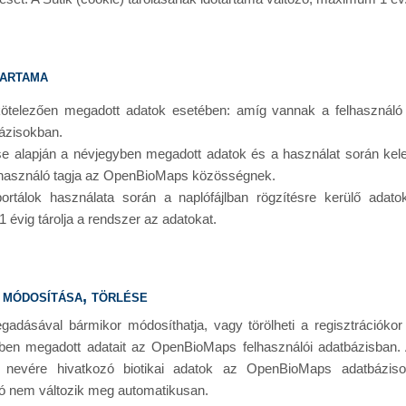
tartama
kötelezően megadott adatok esetében: amíg vannak a felhasználó ált
ázisokban.
se alapján a névjegyben megadott adatok és a használat során kel
lhasználó tagja az OpenBioMaps közösségnek.
tálok használata során a naplófájlban rögzítésre kerülő adatok
évig tárolja a rendszer az adatokat.
 módosítása, törlése
gadásával bármikor módosíthatja, vagy törölheti a regisztrációko
yben megadott adatait az OpenBioMaps felhasználói adatbázisban.
az ő nevére hivatkozó biotikai adatok az OpenBioMaps adatbázi
ó nem változik meg automatikusan.