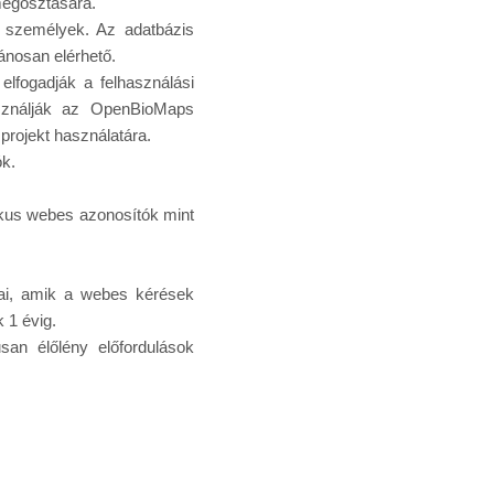
megosztására.
es személyek. Az adatbázis
ánosan elérhető.
elfogadják a felhasználási
használják az OpenBioMaps
 projekt használatára.
ók.
ikus webes azonosítók mint
jai, amik a webes kérések
 1 évig.
kusan élőlény előfordulások