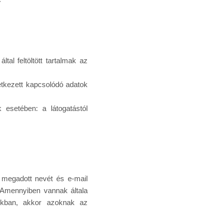
al feltöltött tartalmak az
etkezett kapcsolódó adatok
 esetében: a látogatástól
r megadott nevét és e-mail
 Amennyiben vannak általa
sokban, akkor azoknak az