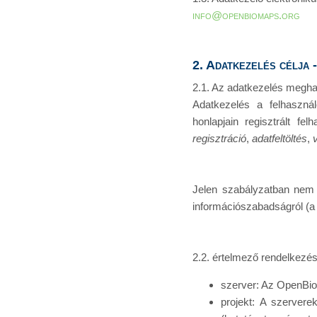
info@openbiomaps.org
2. Adatkezelés célja 
2.1. Az adatkezelés megh
Adatkezelés a felhaszná
honlapjain regisztrált fe
regisztráció
,
adatfeltöltés
,
Jelen szabályzatban nem r
információszabadságról (a 
2.2. értelmező rendelkezé
szerver: Az OpenBio
projekt: A szervere