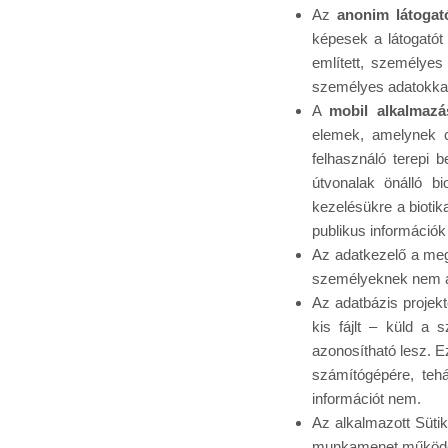
Az
anonim látogat
képesek a látogatót
említett, személye
személyes adatokkal
A
mobil alkalmazás
elemek, amelynek cé
felhasználó terepi b
útvonalak önálló bi
kezelésükre a biotik
publikus információk
Az adatkezelő a meg
személyeknek nem ad
Az adatbázis projekt
kis fájlt – küld a 
azonosítható lesz. E
számítógépére, teh
információt nem.
Az alkalmazott Sütik
munkamenet működésé