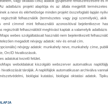
védelem, vagy oktatási célú) adatok gyűjtésére rendszerezésére és 
 Az adatbázis projekt alapítója és az általa megjelölt természet
inek a neve és elérhetősége minden projekt összefoglaló lapján nyilv
 regisztrált felhasználók (természetes vagy jogi személyek), akik 
lós emil címmel mint felhasználói azonosítóval bejelentkezve 
ás regisztrált felhasználótól meghívást kaptak a valamelyik adatbázis
Maps webes szolgáltatásait használó nem bejelentkezett felhasznál
ötelezően megadott névjegy adatok: név és email cím.
opcionális) névjegy adatok: munkahely neve, munkahely címe, publ
e, OrcID hivatkozások.
es adatokat kezelő felület.
ioMaps weboldalakat kiszolgáló webszerver automatikus naplófájl
s hivatkozását tárolják. A naplófájlok automatikusan archiválva vannak
mészetvédelmi, biológiai kutatási, biológiai oktatási adatok. Tipi
alapja