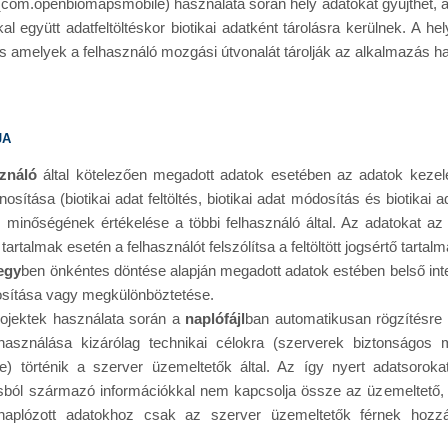
com.openbiomapsmobile) használata során hely adatokat gyűjthet, am
al együtt adatfeltöltéskor biotikai adatként tárolásra kerülnek. A he
 is amelyek a felhasználó mozgási útvonalát tárolják az alkalmazás h
ja
sználó
által kötelezően megadott adatok esetében az adatok kezelé
sítása (biotikai adat feltöltés, biotikai adat módosítás és biotikai 
ás minőségének értékelése a többi felhasználó által. Az adatokat az
tartalmak esetén a felhasználót felszólítsa a feltöltött jogsértő tartalm
egy
ben önkéntes döntése alapján megadott adatok estében belső int
osítása vagy megkülönböztetése.
jektek használata során a
naplófájl
ban automatikusan rögzítésre
elhasználása kizárólag technikai célokra (szerverek biztonságo
re) történik a szerver üzemeltetők által. Az így nyert adatsoro
sból származó információkkal nem kapcsolja össze az üzemeltető,
aplózott adatokhoz csak az szerver üzemeltetők férnek hozzá