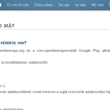
Cơ sở dữ liệu
Cộng đồng
Tài liệu
sự kiện
Hỗ trợ
o mật
a kérdése van?
enbiomaps.org és a com.openbiomapsmobile Google Play alkalm
a továbbiakban: adatkezelő)
r 1.
k adatkezelőinek címét keresse a saját szerverük adatkezelési táj
us elérhetősége