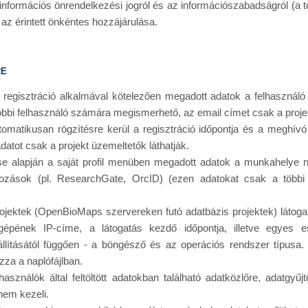
 információs önrendelkezési jogról és az információszabadságról (a to
 az érintett önkéntes hozzájárulása.
re
 a regisztráció alkalmával kötelezően megadott adatok a felhasznál
öbbi felhasználó számára megismerhető, az email címet csak a projek
utomatikusan rögzítésre kerül a regisztráció időpontja és a meghí
datot csak a projekt üzemeltetők láthatják.
ése alapján a saját profil menüben megadott adatok a munkahelye
ozások (pl. ResearchGate, OrcID) (ezen adatokat csak a többi b
ektek (OpenBioMaps szervereken futó adatbázis projektek) látogat
gépének IP-címe, a látogatás kezdő időpontja, illetve egyes e
lításától függően - a böngésző és az operációs rendszer típusa.
za a naplófájlban.
asználók által feltöltött adatokban található adatközlőre, adatgyűj
nem kezeli.