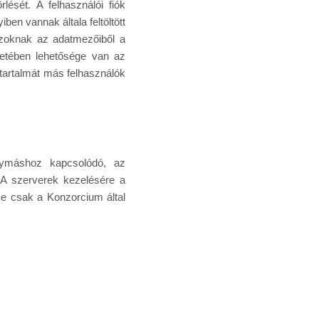
rlését. A felhasználói fiók
en vannak általa feltöltött
azoknak az adatmezőiből a
setében lehetősége van az
tartalmát más felhasználók
gymáshoz kapcsolódó, az
. A szerverek kezelésére a
se csak a Konzorcium által