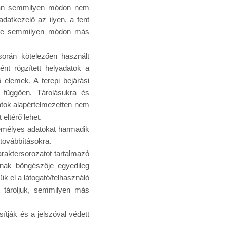
ban semmilyen módon nem
datkezelő az ilyen, a fent
ssze semmilyen módon más
során kötelezően használt
ént rögzített helyadatok a
 elemek. A terepi bejárási
ól függően. Tárolásukra és
atok alapértelmezetten nem
eltérő lehet.
zemélyes adatokat harmadik
továbbításokra.
raktersorozatot tartalmazó
nnak böngészője egyedileg
k el a látogató/felhasználó
t tároljuk, semmilyen más
ítják és a jelszóval védett
.