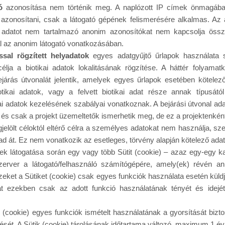
ó
azonosítása nem történik meg. A naplózott IP címek önmagá
 azonosítani, csak a látogató gépének felismerésére alkalmas. Az a
s adatot nem tartalmazó anonim azonosítókat nem kapcsolja ö
 az anonim látogató vonatkozásában.
sal rögzített helyadatok
egyes adatgyűjtő űrlapok használata 
lja a biotikai adatok lokalitásának rögzítése. A háttér folyamatk
ejárás útvonalát jelentik, amelyek egyes űrlapok esetében kötelező
otikai adatok, vagy a felvett biotikai adat része annak típusát
ai adatok kezelésének szabályai vonatkoznak. A bejárási útvonal ad
 és csak a projekt üzemeltetők ismerhetik meg, de ez a projektenként 
jelölt céloktól eltérő célra a személyes adatokat nem használja, s
 át. Ez nem vonatkozik az esetleges, törvény alapján kötelező adat
ek látogatása során egy vagy több Sütit (cookie) – azaz egy-egy ka
szerver a látogató/felhasználó számítógépére, amely(ek) révén a
zeket a Sütiket (cookie) csak egyes funkciók használata esetén küldjü
át ezekben csak az adott funkció használatának tényét és idejé
 (cookie) egyes funkciók ismételt használatának a gyorsítását biztos
t. A Sütik (cookie) tárolásának időtartama változó, maximum 1 év