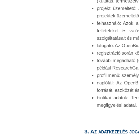
(kutatás, természet
projekt üzemeltető:
projektek üzemeltető
felhasználó: Azok a
feltételeket és va
szolgáltatásait és m
látogató: Az OpenBio
regisztráció során k
további megadható (
például ResearchGat
profil menü: személy
naplófájl: Az OpenB
forrását, eszközét é
biotikai adatok: Ter
megfigyelési adatai.
3. Az adatkezelés jog