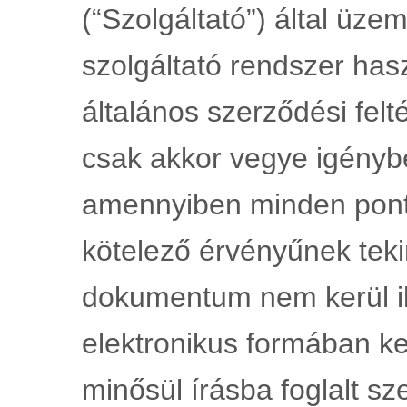
(“Szolgáltató”) által üzem
szolgáltató rendszer has
általános szerződési felté
csak akkor vegye igénybe
amennyiben minden pontjá
kötelező érvényűnek teki
dokumentum nem kerül ikt
elektronikus formában k
minősül írásba foglalt sz