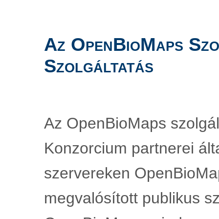
Az OpenBioMaps Szol
Szolgáltatás
Az OpenBioMaps szolgál
Konzorcium partnerei álta
szervereken OpenBioMap
megvalósított publikus sz