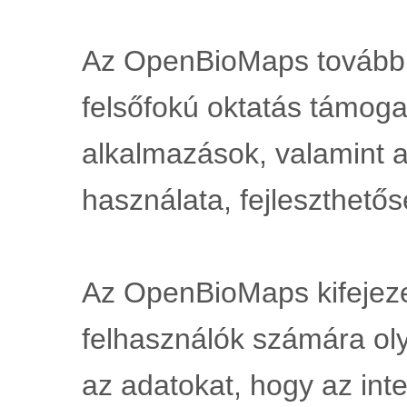
Az OpenBioMaps további ki
felsőfokú oktatás támog
alkalmazások, valamint az
használata, fejleszthetős
Az OpenBioMaps kifejezett
felhasználók számára oly
az adatokat, hogy az int