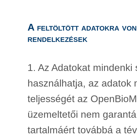
A feltöltött adatokra von
rendelkezések
1. Az Adatokat mindenki s
használhatja, az adatok 
teljességét az OpenBioMa
üzemeltetői nem garantál
tartalmáért továbbá a tév