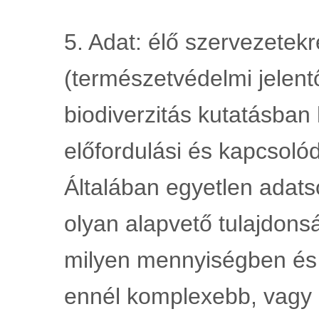
5. Adat: élő szervezetekr
(természetvédelmi jelent
biodiverzitás kutatásban 
előfordulási és kapcsolód
Általában egyetlen adats
olyan alapvető tulajdonsá
milyen mennyiségben és k
ennél komplexebb, vagy et