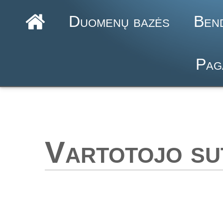
Duomenų bazės
Ben
Pag
Vartotojo su