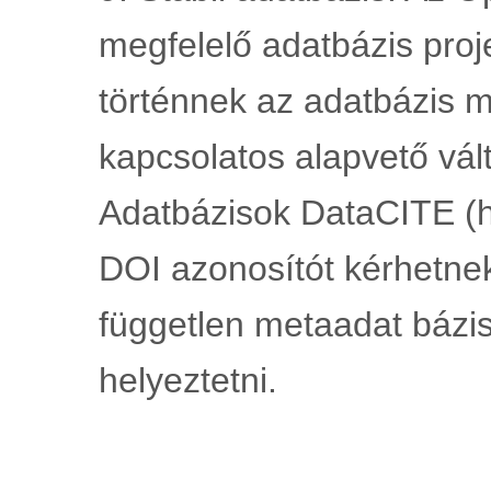
megfelelő adatbázis pro
történnek az adatbázis 
kapcsolatos alapvető vált
Adatbázisok DataCITE (ht
DOI azonosítót kérhetnek
független metaadat bázisb