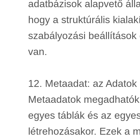
adatbázisok alapvető állap
hogy a struktúrális kialak
szabályozási beállítások
van.
12. Metaadat: az Adatok l
Metaadatok megadhatók a
egyes táblák és az egyes
létrehozásakor. Ezek a m