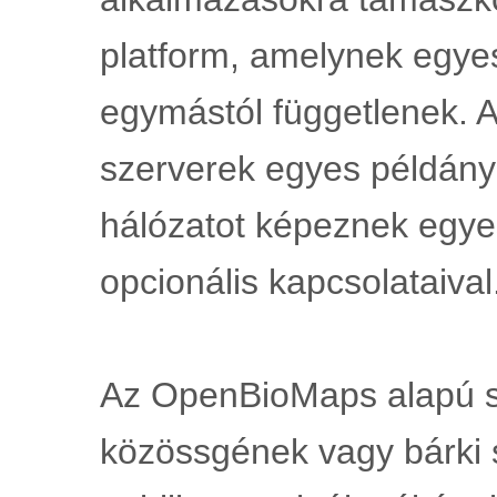
platform, amelynek egyes
egymástól függetlenek. Az
szerverek egyes példányai
hálózatot képeznek egyes
opcionális kapcsolataival
Az OpenBioMaps alapú sz
közössgének vagy bárki 