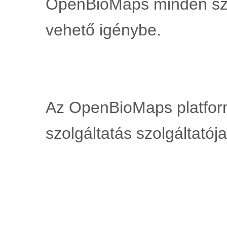
OpenBioMaps minden szo
vehető igénybe.
Az OpenBioMaps platform
szolgáltatás szolgáltatója