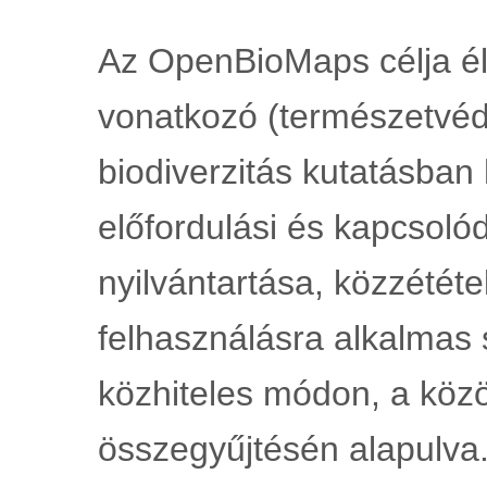
Az OpenBioMaps célja él
vonatkozó (természetvéde
biodiverzitás kutatásban 
előfordulási és kapcsoló
nyilvántartása, közzététel
felhasználásra alkalmas 
közhiteles módon, a közö
összegyűjtésén alapulva.