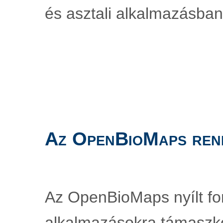
és asztali alkalmazásban
Az OpenBioMaps ren
Az OpenBioMaps nyílt fo
alkalmazásokra támaszko