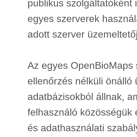
publikus szolgáltatóként 
egyes szerverek használ
adott szerver üzemeltetőj
Az egyes OpenBioMaps s
ellenőrzés nélküli önálló
adatbázisokból állnak, a
felhasználó közösségük é
és adathasználati szabá