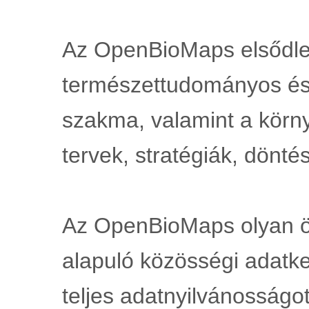
Az OpenBioMaps elsődle
természettudományos és
szakma, valamint a környe
tervek, stratégiák, dönté
Az OpenBioMaps olyan ön
alapuló közösségi adatke
teljes adatnyilvánosságot