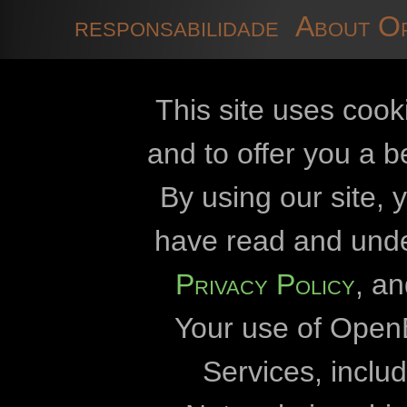
responsabilidade
About O
technical information
co
This site uses cook
and to offer you a b
Openbiomaps
By using our site,
Eszterházy Kár
have read and und
Eötvös Lórán
Privacy Policy
, a
Duna-Dráva Nationa
Your use of Open
Duna-Ipoly Nationa
Fertő-Hanság Nation
Services, incl
Milvus