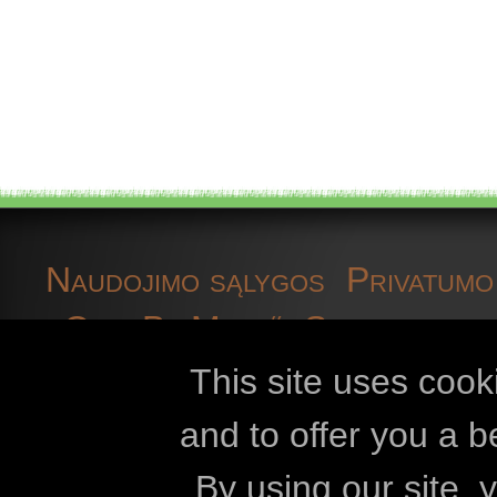
Naudojimo sąlygos
Privatumo 
„OpenBioMaps“
Susisiekite 
slapukai
plėt
This site uses cook
and to offer you a b
Openbiomaps
By using our site,