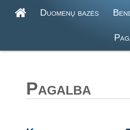
Duomenų bazės
Ben
Pag
Pagalba