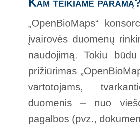
Kam teikiame paramą
„OpenBioMaps“ konsorci
įvairovės duomenų rinkim
naudojimą. Tokiu būdu
prižiūrimas „OpenBioMaps“
vartotojams, tvarkan
duomenis – nuo viešo
pagalbos (pvz., dokument