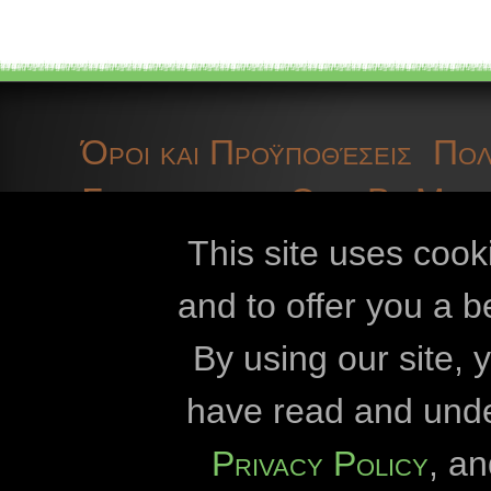
Όροι και Προϋποθέσεις
Πολ
Σχετικά με το OpenBioMap
τεχνικές πληροφορίες
coo
This site uses cook
and to offer you a b
Openbiomaps
By using our site,
Πανεπιστήμιο «Esz
have read and und
Πανεπιστήμιο «E
Privacy Policy
, a
Διεύθυνση Εθνικού Πά