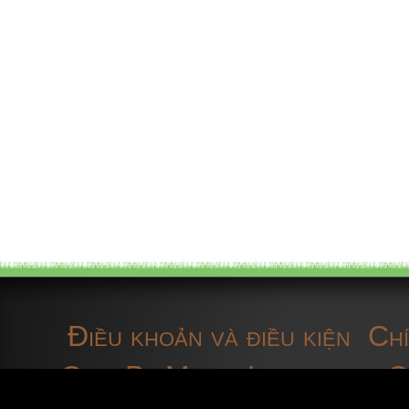
geophytic plants
gps receiver devices
Grapevine
grassland
great tit
Harlequin ladybird
Herpfauna
Điều khoản và điều kiện
Chí
herp fauna data
OpenBioMaps
Liên hệ với