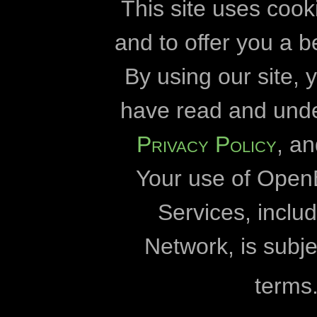
High voltage powerlines
quy
phát triển
Các
This site uses cook
historical sites
and to offer you a b
Openbiomaps
By using our site,
Hungary
Đại học Eszte
have read and und
insects
Đại học Eöt
Privacy Policy
, a
invasive species
Ban Quản lý Vườn q
Your use of Open
Ban Quản lý Vườn q
kurgan
Ban Quản lý Vườn qu
Services, incl
lepke
Tập đoàn
Network, is subje
literature data
Đại học 
terms
Quỹ Bảo tồn Thiên nhiên
mammals