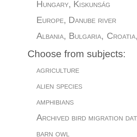
Hungary, Kiskunság
Europe, Danube river
Albania, Bulgaria, Croatia
Slovania, Turkey
Choose from subjects:
Hungary, Őrség
agriculture
Hungary, Romania
alien species
Hungary
amphibians
Hungary, Bükki Nemzeti Pa
Archived bird migration dat
Hungary, Sáránd
barn owl