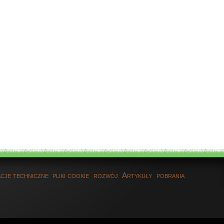
cje techniczne
pliki cookie
rozwój
Artykuły
pobrania