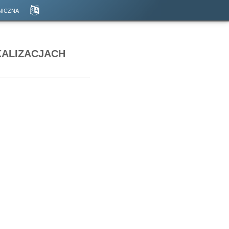
iczna
kalizacjach