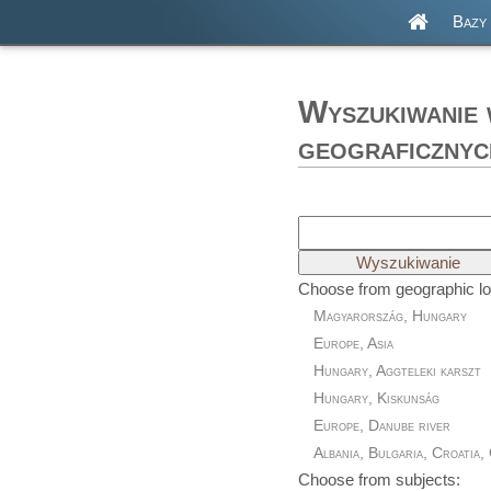
Bazy
Wyszukiwanie w
geograficznyc
Choose from geographic lo
Magyarország, Hungary
Europe, Asia
Hungary, Aggteleki karszt
Hungary, Kiskunság
Europe, Danube river
Albania, Bulgaria, Croatia,
Choose from subjects:
Hungary, Őrség