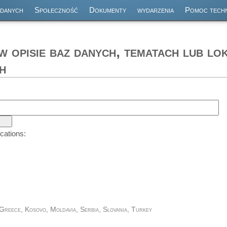
 danych
Społeczność
Dokumenty
wydarzenia
Pomoc techn
 opisie baz danych, tematach lub lo
h
cations:
 Greece, Kosovo, Moldavia, Serbia, Slovania, Turkey