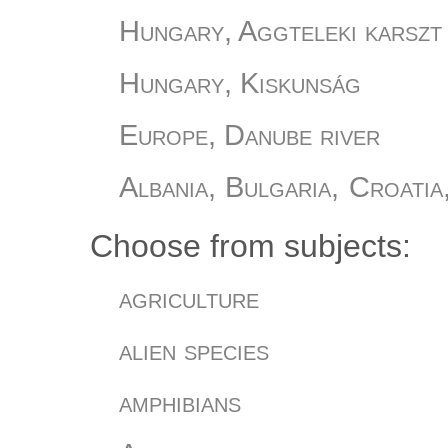
Hungary, Aggteleki karszt
Hungary, Kiskunság
Europe, Danube river
Albania, Bulgaria, Croatia
Slovania, Turkey
Choose from subjects:
Hungary, Őrség
agriculture
Hungary, Romania
alien species
Hungary
amphibians
Hungary, Bükki Nemzeti Pa