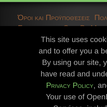
herp fauna data
Όροι και Προϋποθέσεις
Πολ
High voltage powerlines
Σχετικά με το OpenBioMap
historical sites
τεχνικές πληροφορίες
coo
This site uses cook
Hungary
and to offer you a b
insects
Openbiomaps
By using our site,
invasive species
Πανεπιστήμιο «Esz
have read and und
Πανεπιστήμιο «E
kurgan
Privacy Policy
, a
Διεύθυνση Εθνικού Πά
lepke
Your use of Open
Διεύθυνση Εθνικού Π
literature data
Διεύθυνση του Εθνικού