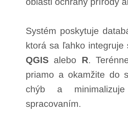
oblasti ochrany prírody a
Systém poskytuje data
ktorá sa ľahko integruje 
QGIS
alebo
R
. Terénn
priamo a okamžite do s
chýb a minimalizuj
spracovaním.