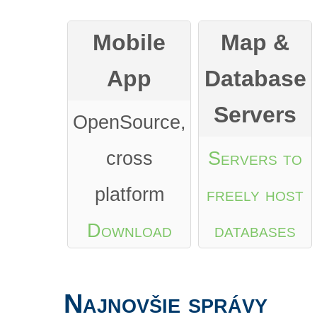
Mobile
Map &
App
Database
Servers
OpenSource,
cross
Servers to
platform
freely host
Download
databases
from Google
Najnovšie správy
Play
or
App