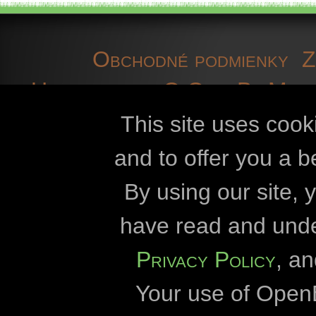
Obchodné podmienky
Z
Upozornenie
O OpenBioMap
informácie
súbory coo
This site uses cook
and to offer you a b
Openbiomaps
By using our site,
Univerzita Károly
have read and und
Univerzita Lór
Privacy Policy
, a
Správa národného 
Your use of Open
Správa národného 