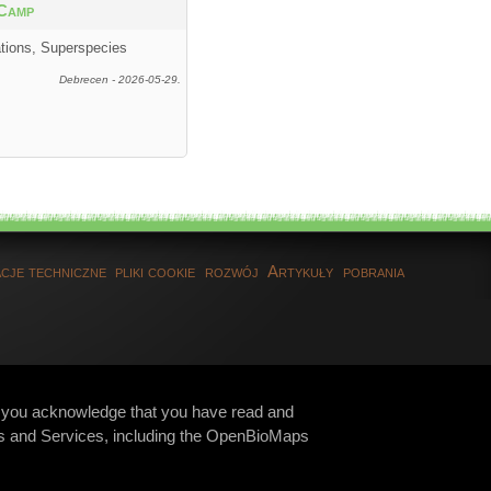
Camp
ations, Superspecies
Debrecen - 2026-05-29.
cje techniczne
pliki cookie
rozwój
Artykuły
pobrania
te, you acknowledge that you have read and
s and Services, including the OpenBioMaps