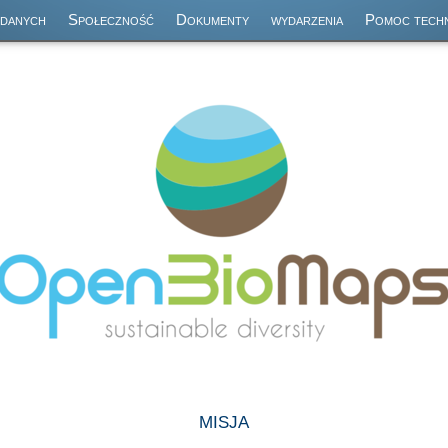
 danych
Społeczność
Dokumenty
wydarzenia
Pomoc techn
misja