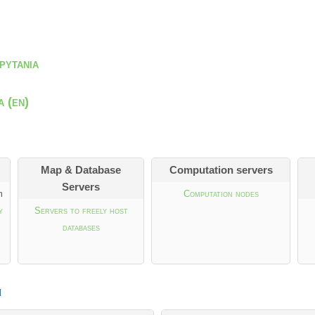
pytania
 (en)
Map & Database
Computation servers
Servers
m
Computation nodes
y
Servers to freely host
databases
i