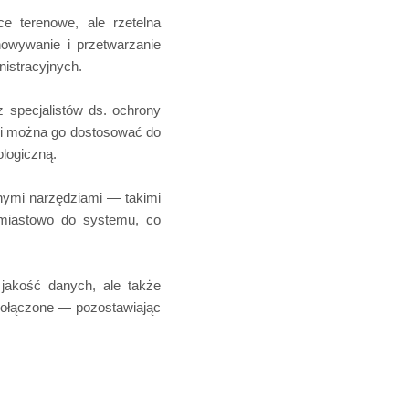
 terenowe, ale rzetelna
owywanie i przetwarzanie
istracyjnych.
specjalistów ds. ochrony
 i można go dostosować do
ologiczną.
nnymi narzędziami — takimi
miastowo do systemu, co
jakość danych, ale także
połączone — pozostawiając