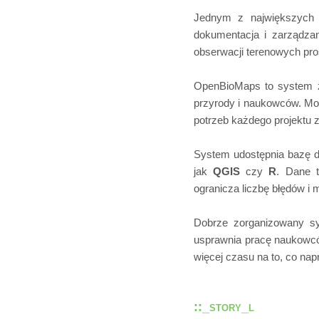
Jednym z największych 
dokumentacja i zarządza
obserwacji terenowych pr
OpenBioMaps to system z
przyrody i naukowców. Mo
potrzeb każdego projektu 
System udostępnia bazę 
jak
QGIS
czy
R
. Dane 
ogranicza liczbę błędów i
Dobrze zorganizowany sy
usprawnia pracę naukowcó
więcej czasu na to, co na
::_story_l