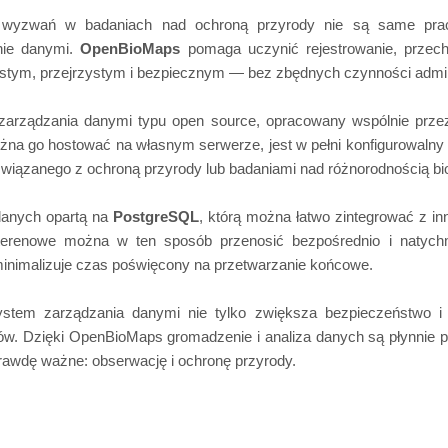
wyzwań w badaniach nad ochroną przyrody nie są same prace
nie danymi.
OpenBioMaps
pomaga uczynić rejestrowanie, przech
ostym, przejrzystym i bezpiecznym — bez zbędnych czynności admin
arządzania danymi typu open source, opracowany wspólnie przez 
żna go hostować na własnym serwerze, jest w pełni konfigurowalny
związanego z ochroną przyrody lub badaniami nad różnorodnością bi
danych opartą na
PostgreSQL
, którą można łatwo zintegrować z i
terenowe można w ten sposób przenosić bezpośrednio i natych
 minimalizuje czas poświęcony na przetwarzanie końcowe.
stem zarządzania danymi nie tylko zwiększa bezpieczeństwo i 
w. Dzięki OpenBioMaps gromadzenie i analiza danych są płynnie 
prawdę ważne: obserwację i ochronę przyrody.