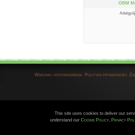
OBM Mű
Adatgyűj
Warunki i postanowienia
Polityka prywatności
Za
This site uses cookies to deliver our ser
understand our
Cookie Policy
,
Privacy Pol