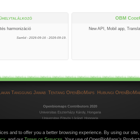
helytalálkozó
OBM Code
tés harmonizáció
New API, Mobil app, Transl
Sarród - 2026-09-16 - 2026-09-19.
lakan Tanggung Jawab
Tentang OpenBioMaps
Hubungi OpenBioMa
Openbiomaps Contributors 2020
Universitas Eszterházy Károly, Hongaria
Universitas Eötvös Lóránd, Hongaria
Direktorat Taman Nasional Duna-Dráva, Hongaria
Direktorat Taman Nasional Duna-Ipoly, Hongaria
vices and to offer you a better browsing experience. By using our si
Direktorat Taman Nasional Fertő-Hanság, Hongaria
icy
, and our
Terms of Services
. Your use of OpenBioMaps’s Product