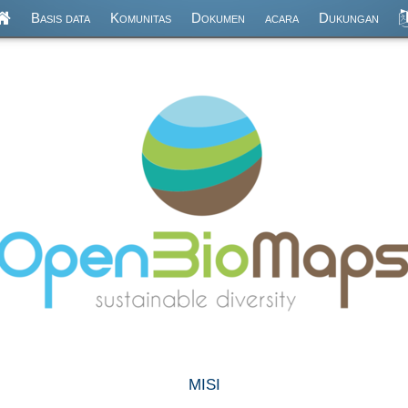
Basis data
Komunitas
Dokumen
acara
Dukungan
misi