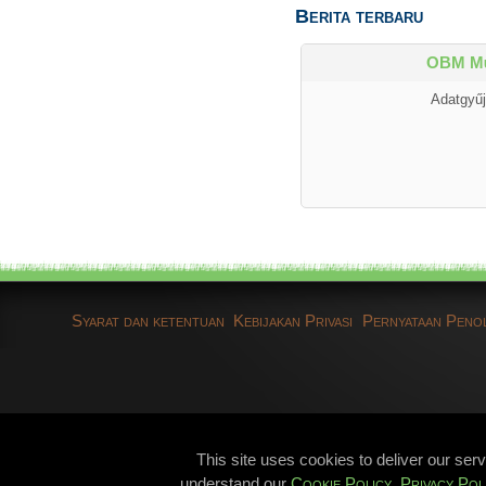
Berita terbaru
OBM Mű
Adatgyűj
Syarat dan ketentuan
Kebijakan Privasi
Pernyataan Peno
This site uses cookies to deliver our ser
understand our
Cookie Policy
,
Privacy Pol