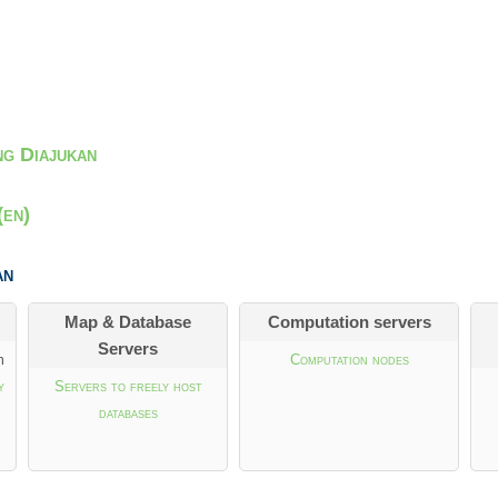
ng Diajukan
(en)
an
Map & Database
Computation servers
Servers
m
Computation nodes
y
Servers to freely host
databases