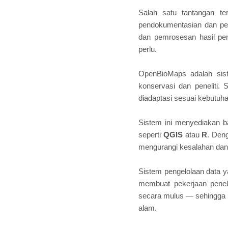
Salah satu tantangan te
pendokumentasian dan pe
dan pemrosesan hasil pe
perlu.
OpenBioMaps adalah sist
konservasi dan peneliti. 
diadaptasi sesuai kebutuh
Sistem ini menyediakan b
seperti
QGIS
atau
R
. Den
mengurangi kesalahan dan
Sistem pengelolaan data y
membuat pekerjaan peneli
secara mulus — sehingga m
alam.