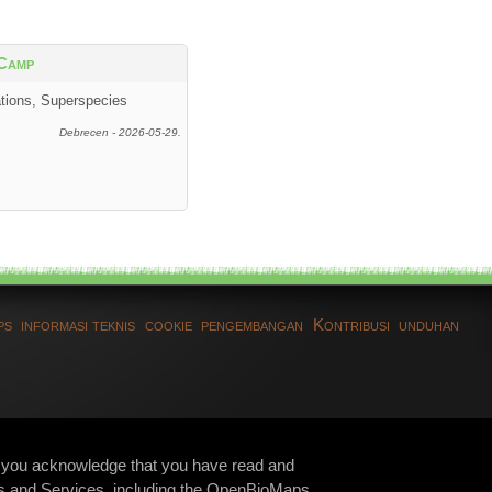
Camp
ations, Superspecies
Debrecen - 2026-05-29.
ps
informasi teknis
cookie
pengembangan
Kontribusi
unduhan
te, you acknowledge that you have read and
s and Services, including the OpenBioMaps