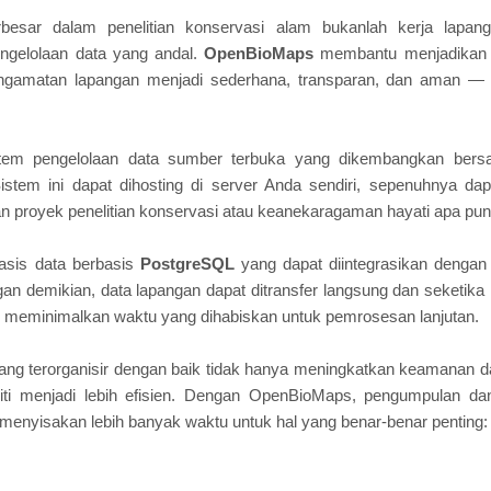
rbesar dalam penelitian konservasi alam bukanlah kerja lapanga
ngelolaan data yang andal.
OpenBioMaps
membantu menjadikan p
ngamatan lapangan menjadi sederhana, transparan, dan aman — ta
em pengelolaan data sumber terbuka yang dikembangkan bersa
Sistem ini dapat dihosting di server Anda sendiri, sepenuhnya da
an proyek penelitian konservasi atau keanekaragaman hayati apa pun
asis data berbasis
PostgreSQL
yang dapat diintegrasikan dengan 
gan demikian, data lapangan dapat ditransfer langsung dan seketika
 meminimalkan waktu yang dihabiskan untuk pemrosesan lanjutan.
ang terorganisir dengan baik tidak hanya meningkatkan keamanan dan 
ti menjadi lebih efisien. Dengan OpenBioMaps, pengumpulan dan a
enyisakan lebih banyak waktu untuk hal yang benar-benar penting