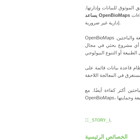
الموثوق للبيانات وإدارتها.
في جعل تسجيل الملاحظات الميدانية وتخزينها ومعالجتها عملية بسيطة وشفافة وآمنة — دون أي إجراءات
يساعد OpenBioMaps
إدارية غير ضرورية.
OpenBioMaps هو نظام إدارة بيانات مفتوح المصدر تم تطويره بالتعاون بين المتخصصين في مجال الحفاظ على الطبيعة والباحثين.
ت أي مشروع بحثي في مجال
حثين أكثر كفاءة أيضًا. مع
::_story_l
الخصائص الرئيسية