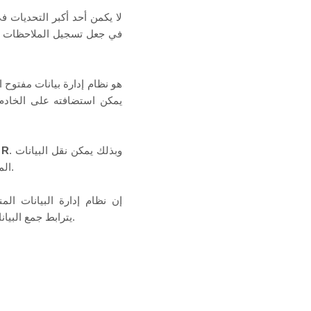
لا يكمن أحد أكبر التحديات ف
يمكن استضافته على الخادم
. وبذلك يمكن نقل البيانات
R
أ
الميدانية مباشرةً وفورًا إلى النظام، مما يقلل من الأخطاء ويحد من الوقت المستغرق في المعالجة اللاحقة.
إن نظام إدارة البيانات الم
OpenBioMaps، يترابط جمع البيانات وتحليلها بسلاسة — مما يتيح مزيدًا من الوقت لما يهم حقًا: مراقبة الطبيعة وحمايتها.