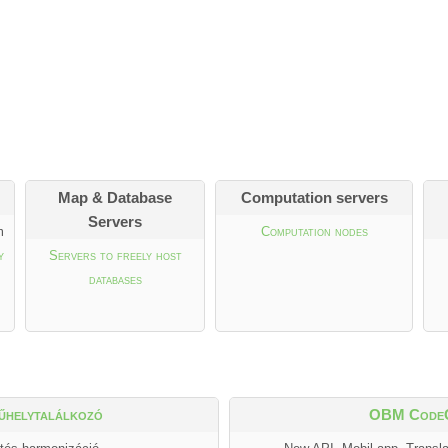
Map & Database
Computation servers
Servers
m
Computation nodes
y
Servers to freely host
databases
helytalálkozó
OBM Code