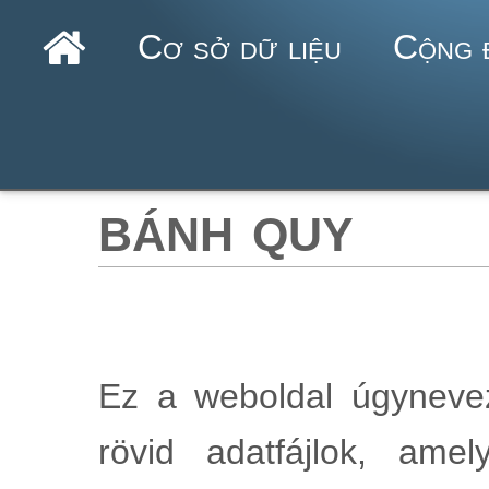
Cơ sở dữ liệu
Cộng 
bánh quy
Ez a weboldal úgyneveze
rövid adatfájlok, am