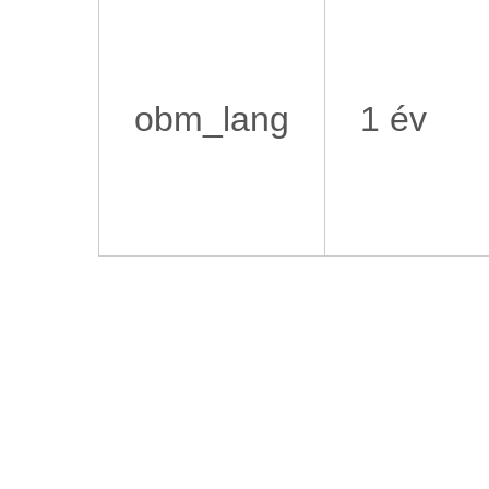
obm_lang
1 év