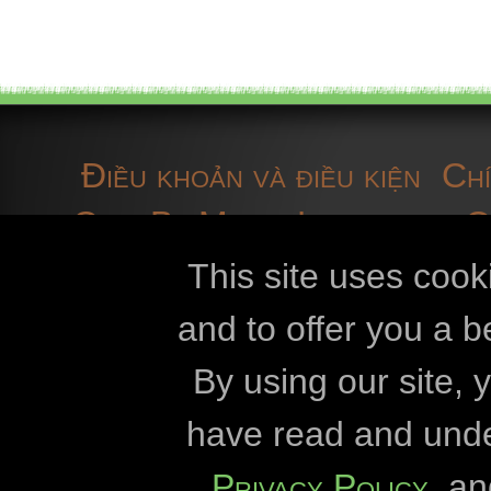
Điều khoản và điều kiện
Chí
OpenBioMaps
Liên hệ với
quy
phát triển
Các
This site uses cook
and to offer you a b
Openbiomaps
By using our site,
Đại học Eszte
have read and und
Đại học Eöt
Privacy Policy
, a