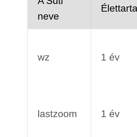
A Süti
Élettart
neve
wz
1 év
lastzoom
1 év