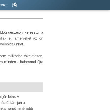
port
ebböngészéjőn keresztül a
olják el, amelyeket az ön
 weboldalunkat.
l nem működne tökéletesen,
jen minden alkalommal újra
jön létre. A
ációt tároljon a
unkamenet minél jobb