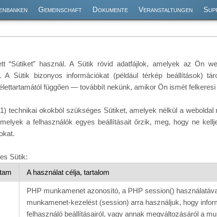
enbanken
Gemeinschaft
Dokumente
Veranstaltungen
Sup
t “Sütiket” használ. A Sütik rövid adatfájlok, amelyek az Ön w
 A Sütik bizonyos információkat (például térkép beállítások) tár
lettartamától függően — továbbít nekünk, amikor Ön ismét felkeresi
: (1) technikai okokból szükséges Sütiket, amelyek nélkül a webolda
, melyek a felhasználók egyes beállításait őrzik, meg, hogy ne kell
okat.
es Sütik:
rtam
A használat célja, tartalom
PHP munkamenet azonosító, a PHP session() használatával 
munkamenet-kezelést (session) arra használjuk, hogy inform
felhasználó beállításairól, vagy annak megváltozásáról a m