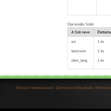
Opcionális Sütik:
A Süti neve
Élettart
wz
1 év
lastzoom
1 év
obm_lang
1 év
Geschäftsbedingungen
Datenschutzerklärung
Haftungs