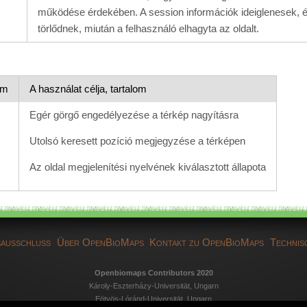
működése érdekében. A session információk ideiglenesek, 
törlődnek, miután a felhasználó elhagyta az oldalt.
am
A használat célja, tartalom
Egér görgő engedélyezése a térkép nagyításra
Utolsó keresett pozíció megjegyzése a térképen
Az oldal megjelenítési nyelvének kiválasztott állapota
ausschluss
Über OpenBioMaps
Kontakt zu OpenBioMaps
Technis
Openbiomaps Contributors 2020
Károly-Eszterházy-Universität, Ungarn
Eötvös-Lóránd-Universität, Ungarn