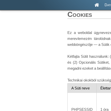
Dat
Cookies
Ez a weboldal úgynevezet
merevlemezén tárolódnak.
webböngészője — a Sütik é
Kétfajta Sütit használunk
és (2) Opcionális Sütiket
megadni ezeket a beállítás
Technikai okokból szükség
A Süti neve
Életta
PHPSESSID
1 óra