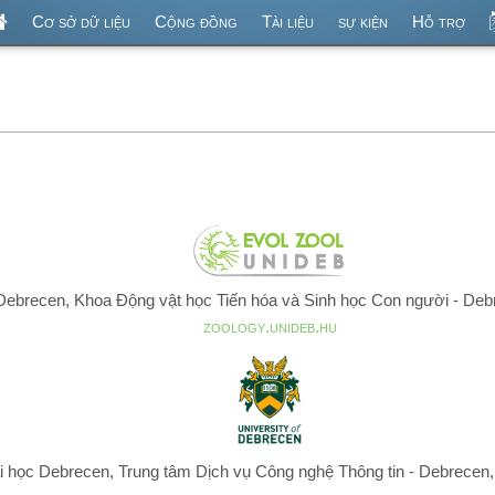
Cơ sở dữ liệu
Cộng đồng
Tài liệu
sự kiện
Hỗ trợ
Debrecen, Khoa Động vật học Tiến hóa và Sinh học Con người - De
zoology.unideb.hu
i học Debrecen, Trung tâm Dịch vụ Công nghệ Thông tin - Debrecen