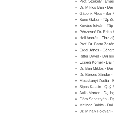
Prof. Székely Tamás
Dr. Miklós Bán - Đạ
Gáborik Ákos - Ban
Bóné Gábor - Tập đo
Kovács István - Tập
Pénzesné Dr. Erika 
Holl András - Thư v
Prof. Dr. Barta Zolt
Erdei János - Công
Ritter Dávid - Đại h
Ecsedi Kornél - Đại
Dr. Bán Miklós - Đạ
Dr. Bérces Sándor -
Mocskonyi Zsófia - 
Sipos Katalin - Quỹ
Attila Marton - Đại 
Flóra Sebestyén - Đ
Melinda Babits - Đạ
Dr. Mihály Földvári 