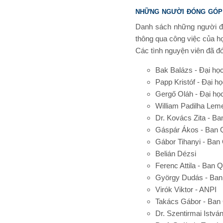
những người đóng góp
Danh sách những người đã 
thông qua công việc của họ
Các tình nguyện viên đã đ
Bak Balázs - Đại họ
Papp Kristóf - Đại 
Gergő Oláh - Đại họ
William Padilha Lem
Dr. Kovács Zita - B
Gáspár Ákos - Ban 
Gábor Tihanyi - Ban
Belián Dézsi
Ferenc Attila - Ban
György Dudás - Ban
Virók Viktor - ANPI
Takács Gábor - Ban
Dr. Szentirmai Istv