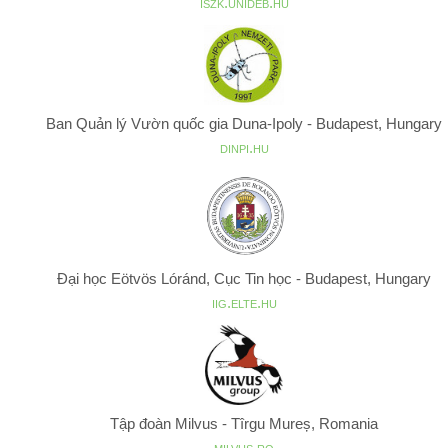
iszk.unideb.hu
Ban Quản lý Vườn quốc gia Duna-Ipoly - Budapest, Hungary
dinpi.hu
Đại học Eötvös Lóránd, Cục Tin học - Budapest, Hungary
iig.elte.hu
Tập đoàn Milvus - Tîrgu Mureș, Romania
milvus.ro