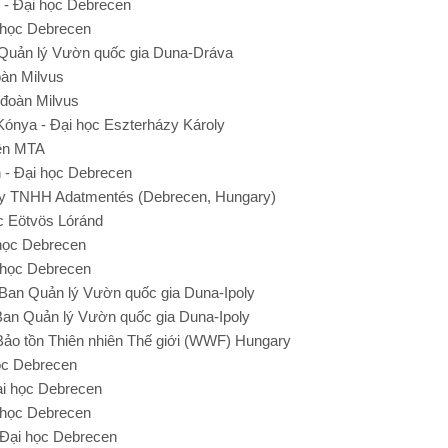
 - Đại học Debrecen
i học Debrecen
 Quản lý Vườn quốc gia Duna-Dráva
àn Milvus
 đoàn Milvus
Kónya - Đại học Eszterházy Károly
iện MTA
án - Đại học Debrecen
 ty TNHH Adatmentés (Debrecen, Hungary)
ọc Eötvös Lóránd
 học Debrecen
i học Debrecen
 Ban Quản lý Vườn quốc gia Duna-Ipoly
Ban Quản lý Vườn quốc gia Duna-Ipoly
 Bảo tồn Thiên nhiên Thế giới (WWF) Hungary
học Debrecen
ại học Debrecen
i học Debrecen
- Đại học Debrecen