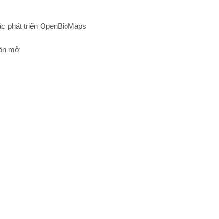
oặc phát triển OpenBioMaps
uồn mở