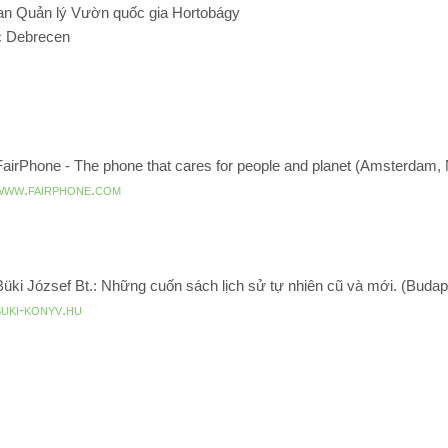
 Ban Quản lý Vườn quốc gia Hortobágy
ọc Debrecen
FairPhone - The phone that cares for people and planet (Amsterdam, 
www.fairphone.com
Büki József Bt.: Những cuốn sách lịch sử tự nhiên cũ và mới. (Buda
buki-konyv.hu