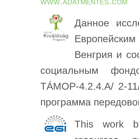
www.adatmentes.com
Данное иссл
Европейски
Венгрия и с
социальным фонд
TÁMOP-4.2.4.A/ 2-1
программа передово
This work b