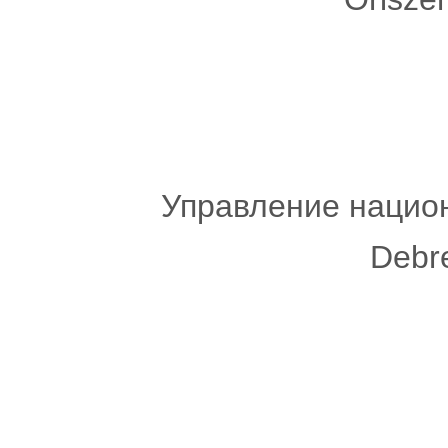
Управление национ
Debr