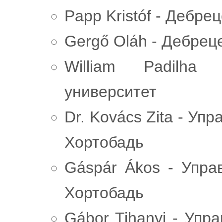
Papp Kristóf - Дебре
Gergő Oláh - Дебрец
William Padilha
университет
Dr. Kovács Zita - Уп
Хортобадь
Gáspár Ákos - Упра
Хортобадь
Gábor Tihanyi - Упр