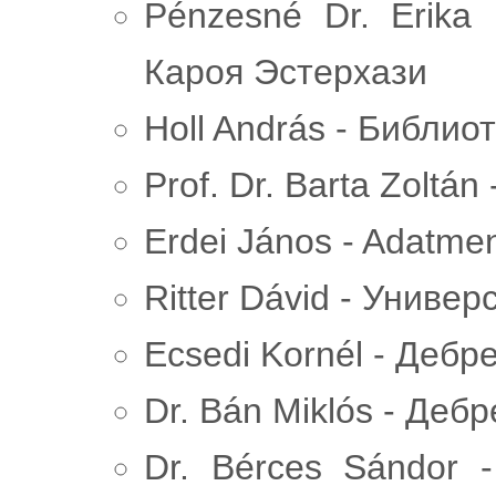
Pénzesné Dr. Erika
Кароя Эстерхази
Holl András - Библио
Prof. Dr. Barta Zoltá
Erdei János - Adatme
Ritter Dávid - Унив
Ecsedi Kornél - Дебр
Dr. Bán Miklós - Деб
Dr. Bérces Sándor 