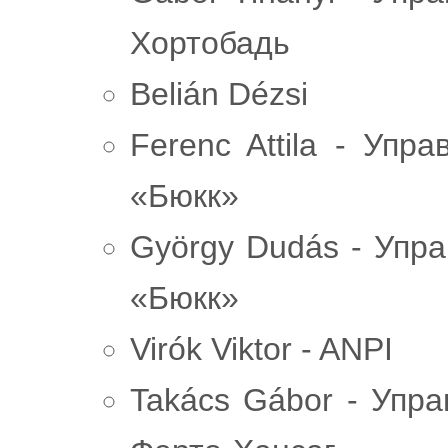
Хортобадь
Belián Dézsi
Ferenc Attila - Упр
«Бюкк»
György Dudás - Упр
«Бюкк»
Virók Viktor - ANPI
Takács Gábor - Упр