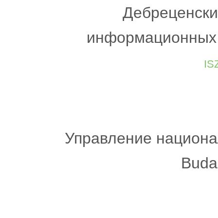
Дебреценски
информационных у
is
Управление национа
Buda