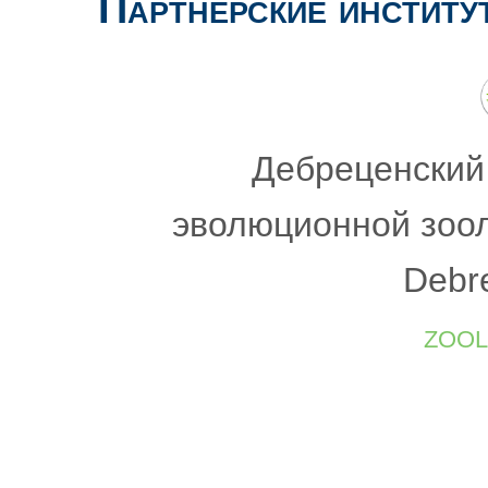
Партнерские институ
Дебреценский
эволюционной зоол
Debr
zool