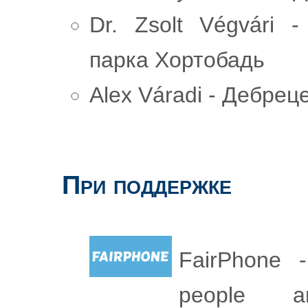
Dr. Zsolt Végvári 
парка Хортобадь
Alex Váradi - Дебрец
При поддержке
FairPhone 
people a