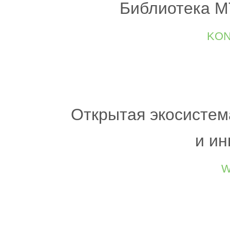
Библиотека MT
kon
Открытая экосистем
и ин
w