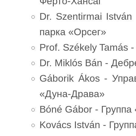
Ферто-Хансаг
Dr. Szentirmai Istvá
парка «Орсег»
Prof. Székely Tamás 
Dr. Miklós Bán - Деб
Gáborik Ákos - Упр
«Дуна-Драва»
Bóné Gábor - Группа 
Kovács István - Групп