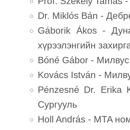
Prof. Székely Tamás 
Dr. Miklós Bán - Деб
Gáborik Ákos - Дун
хүрээлэнгийн захирг
Bóné Gábor - Милвус
Kovács István - Милв
Pénzesné Dr. Erika
Сургууль
Holl András - MTA но