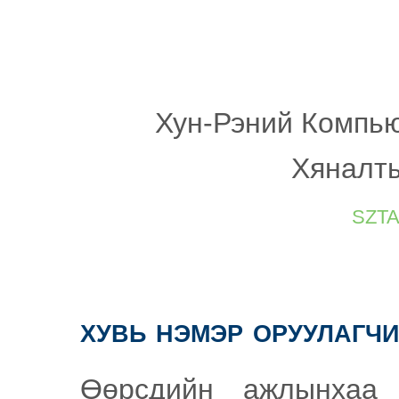
Хун-Рэний Компь
Хяналты
szt
хувь нэмэр оруулагч
Өөрсдийн ажлынхаа 