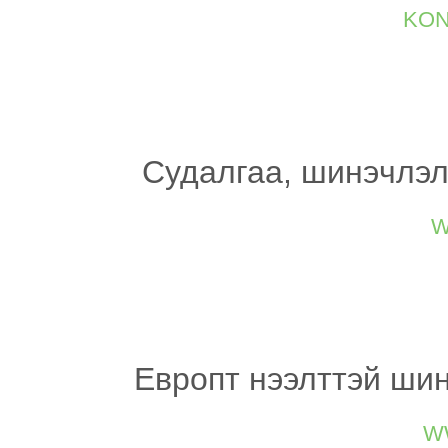
kon
Судалгаа, шинэчлэл
w
Европт нээлттэй шин
w