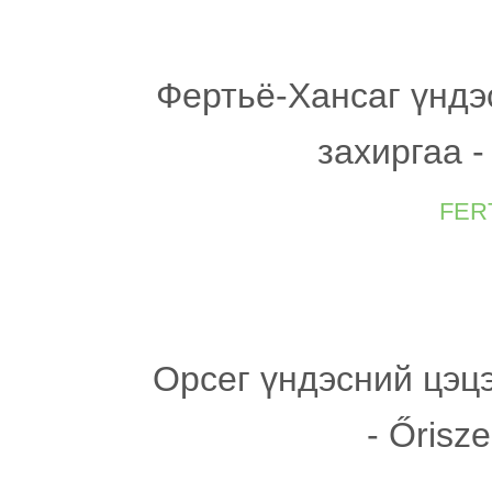
Фертьё-Хансаг үндэ
захиргаа -
fer
Орсег үндэсний цэцэ
- Őrisz