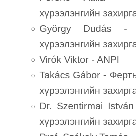
хүрээлэнгийн захирг
György Dudás - 
хүрээлэнгийн захирг
Virók Viktor - ANPI
Takács Gábor - Ферт
хүрээлэнгийн захирг
Dr. Szentirmai Istvá
хүрээлэнгийн захирг