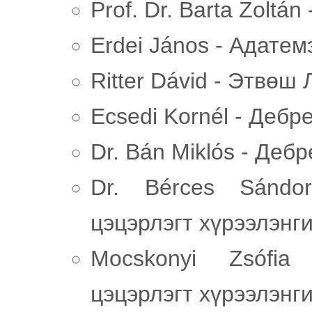
Prof. Dr. Barta Zoltá
Erdei János - Адатем
Ritter Dávid - Этвөш
Ecsedi Kornél - Дебр
Dr. Bán Miklós - Деб
Dr. Bérces Sándo
цэцэрлэгт хүрээлэнг
Mocskonyi Zsófi
цэцэрлэгт хүрээлэнг