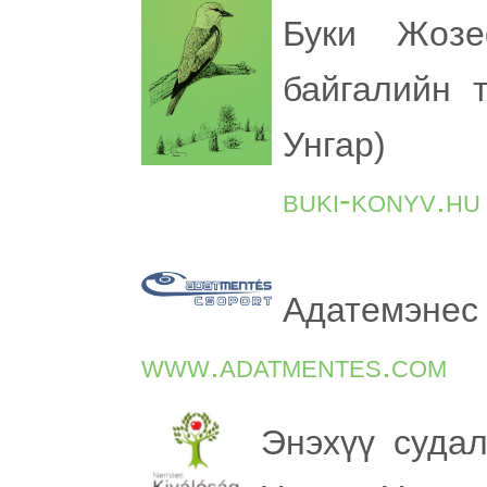
Буки Жоз
байгалийн т
Унгар)
buki-konyv.hu
Адатемэнес 
www.adatmentes.com
Энэхүү суда