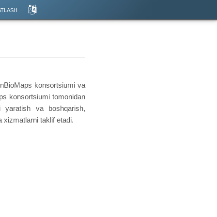
atlash
penBioMaps konsortsiumi va
aps konsortsiumi tomonidan
i yaratish va boshqarish,
xizmatlarni taklif etadi.