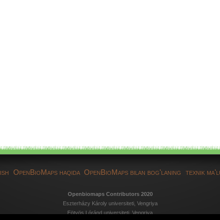
ish
OpenBioMaps haqida
OpenBioMaps bilan bog'laning
texnik ma'
Openbiomaps Contributors 2020
Eszterházy Károly universiteti, Vengriya
Eötvös Lóránd universiteti, Vengriya