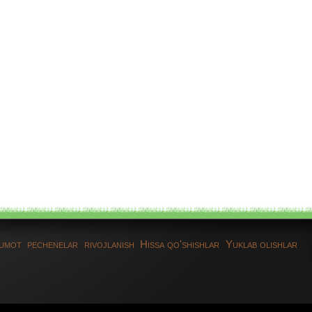
lumot
pechenelar
rivojlanish
Hissa qo'shishlar
Yuklab olishlar