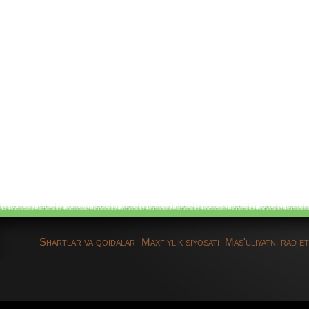
Shartlar va qoidalar
Maxfiylik siyosati
Mas'uliyatni rad et