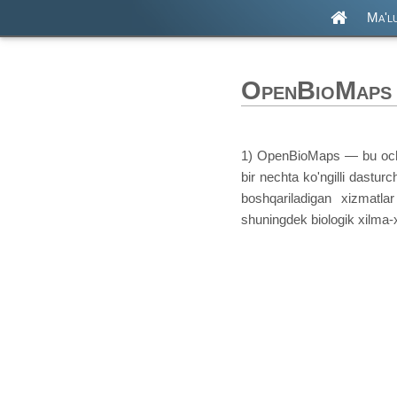
Ma'l
OpenBioMaps 
1) OpenBioMaps — bu ochiq
bir nechta ko'ngilli dast
boshqariladigan xizmatla
shuningdek biologik xilma-xi