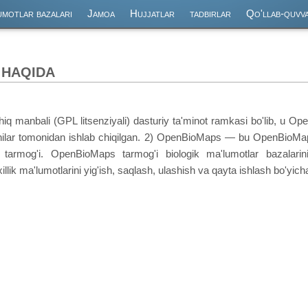
umotlar bazalari
Jamoa
Hujjatlar
tadbirlar
Qo'llab-quvv
haqida
 manbali (GPL litsenziyali) dasturiy ta'minot ramkasi bo'lib, u O
urchilar tomonidan ishlab chiqilgan. 2) OpenBioMaps — bu OpenBioM
r tarmog'i. OpenBioMaps tarmog'i biologik ma'lumotlar bazalarin
llik ma'lumotlarini yig'ish, saqlash, ulashish va qayta ishlash bo'yicha 