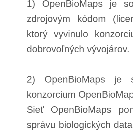
1) OpenBioMaps je so
zdrojovým kódom (lice
ktorý vyvinulo konzor
dobrovoľných vývojárov.
2) OpenBioMaps je si
konzorcium OpenBioMap
Sieť OpenBioMaps pon
správu biologických data