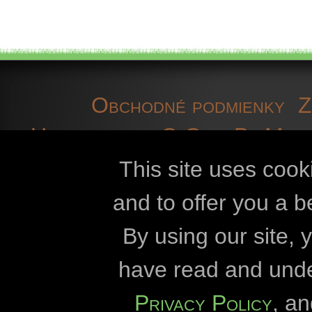
Obchodné podmienky
Z
Upozornenie
O OpenBioMap
informácie
súbory coo
This site uses cook
and to offer you a b
Openbiomaps
By using our site,
Univerzita Károly
have read and und
Univerzita Lór
Privacy Policy
, a
Správa národného 