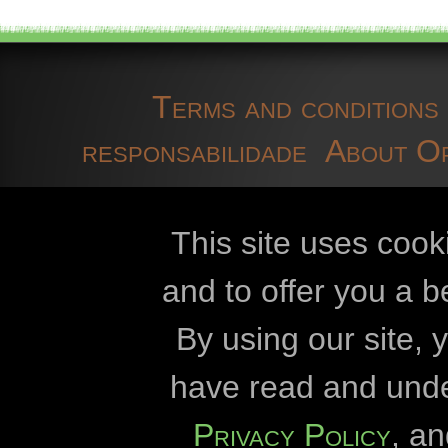
Terms and conditions
responsabilidade
About O
technical information
co
This site uses cook
and to offer you a b
Openbiomaps
By using our site,
Eszterházy Kár
have read and und
Eötvös Lórán
Privacy Policy
, a
Duna-Dráva Nationa