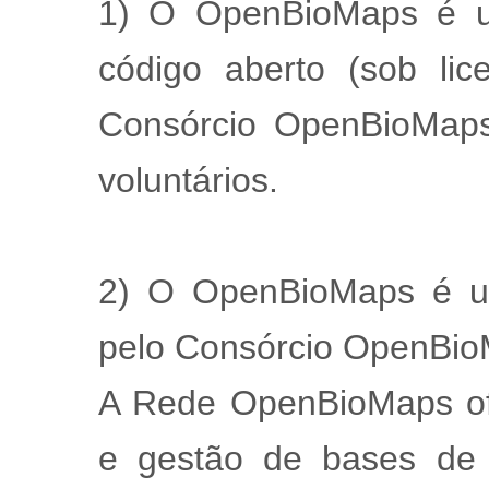
1) O OpenBioMaps é um
código aberto (sob li
Consórcio OpenBioMaps
voluntários.
2) O OpenBioMaps é um
pelo Consórcio OpenBio
A Rede OpenBioMaps ofe
e gestão de bases de 