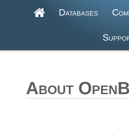
Databases
Com
Suppor
About OpenB