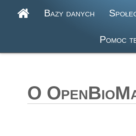
Bazy danych
Społe
Pomoc te
O OpenBioM