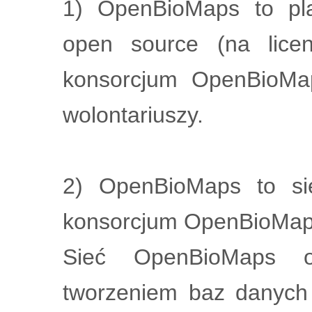
1) OpenBioMaps to pla
open source (na lice
konsorcjum OpenBioMap
wolontariuszy.
2) OpenBioMaps to si
konsorcjum OpenBioMap
Sieć OpenBioMaps o
tworzeniem baz danych 