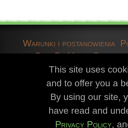
Warunki i postanowienia
P
OpenBioMaps
Skontakt
techniczne
pliki cook
This site uses cook
and to offer you a b
Openbiomaps
By using our site,
Uniwersytet im. Káro
have read and und
Uniwersytet im.
Privacy Policy
, a
Dyrekcja Parku Nar