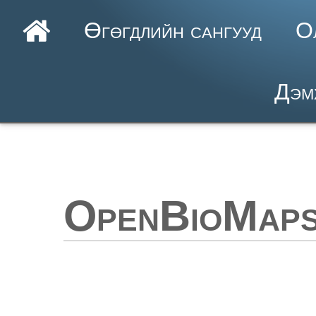
Өгөгдлийн сангууд
О
Дэм
OpenBioMaps