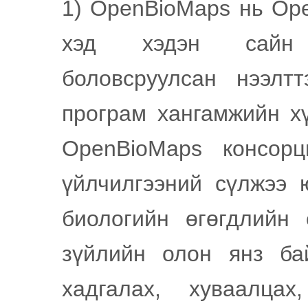
1) OpenBioMaps нь Op
хэд хэдэн сайн 
боловсруулсан нээлт
програм хангамжийн х
OpenBioMaps консорц
үйлчилгээний сүлжээ 
биологийн өгөгдлийн 
зүйлийн олон янз бай
хадгалах, хуваалцах