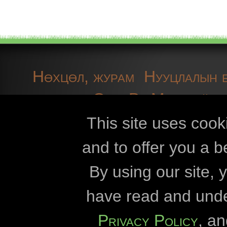
Нөхцөл, журам
Нууцлалын 
мэдэгдэл
OpenBioMaps-ийн 
уу
Техникийн мэдээлэл
жиг
This site uses cook
and to offer you a b
Openbiomaps
By using our site,
Эстерхази Кар
have read and und
Этвөш Лорándы
Privacy Policy
, a
Дуна-Драва Үндэсний цэцэр