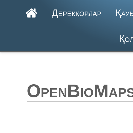
Дерекқорлар
Қау
Қол
OpenBioMaps