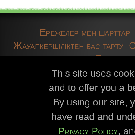
Ережелер мен шарттар
Жауапкершіліктен бас тарту
O
байланысыңыз
Техникал
This site uses cook
and to offer you a b
Openbiomaps
By using our site,
Эстерхази Каро
have read and und
Этвөш Лоран у
Privacy Policy
, a
Дуна-Драва ұлттық са