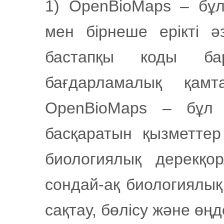
1) OpenBioMaps – бұ
мен бірнеше ерікті ә
бастапқы коды ба
бағдарламалық қам
OpenBioMaps – бұл 
басқаратын қызметтер 
биологиялық дерекқо
сондай-ақ биологиялық 
сақтау, бөлісу және өң