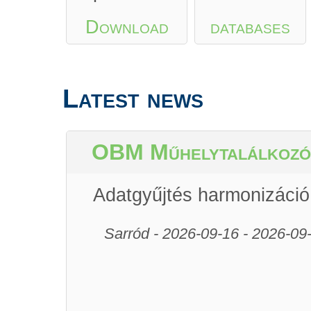
Download
databases
from Google
Latest news
Play
or
App
Store
OBM Műhelytalálkozó
Adatgyűjtés harmonizáció
Sarród - 2026-09-16 - 2026-09