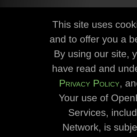
technical information
co
This site uses cook
and to offer you a b
Openbiomaps
By using our site,
Eszterházy Kár
have read and und
Eötvös Lórán
Privacy Policy
, a
Duna-Dráva Nationa
Your use of Open
Duna-Ipoly Nationa
Fertő-Hanság Nation
Services, incl
Milvus
Network, is subje
University 