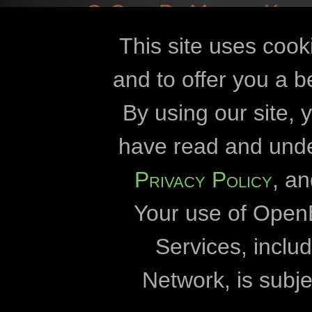
O OpenBioMapsu
Kont
informacije
kolačići
This site uses cook
and to offer you a b
Openbiomaps
By using our site,
Sveučilište Esz
have read and und
Sveučilište L
Privacy Policy
, a
Uprava Nacionalnog 
Your use of Open
Uprava Nacionalnog
Uprava Nacionalnog 
Services, incl
Milvus 
Network, is subje
Sveučilište 