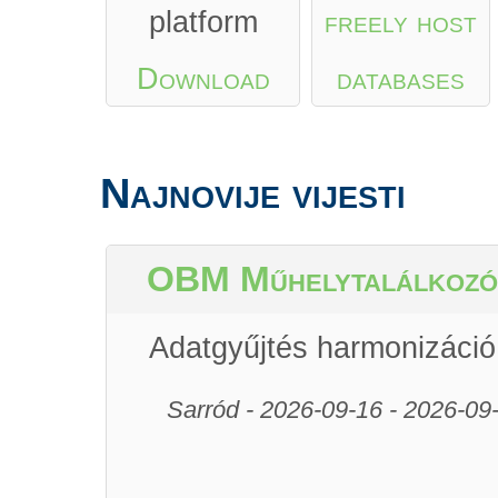
platform
freely host
Download
databases
from Google
Najnovije vijesti
Play
or
App
Store
OBM Műhelytalálkozó
Adatgyűjtés harmonizáció
Sarród - 2026-09-16 - 2026-09