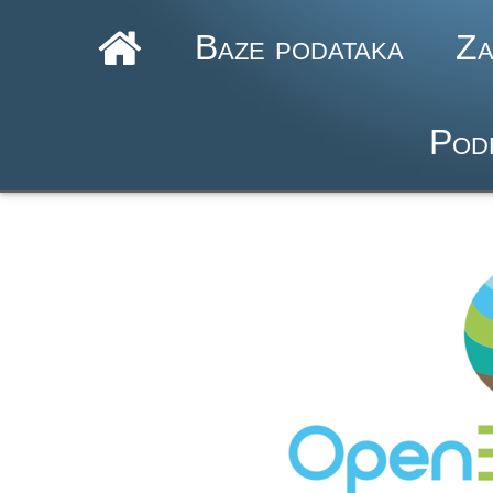
Baze podataka
Za
Pod