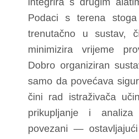
integrira s drugim ala
Podaci s terena stoga
trenutačno u sustav, 
minimizira vrijeme pr
Dobro organiziran sust
samo da povećava sigurno
čini rad istraživača uč
prikupljanje i analiz
povezani — ostavljajuć